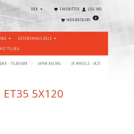
DKK
FAVORITTER
LOG IND
0
INDKØBSKURV
ÆSKE
UDSTØDNINGS DELE
AGT TILLÆG
 DÆK - TILBEHØR
JAPAN RACING
JR WHEELS - JR25
5 ET35 5X120