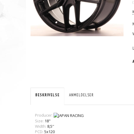
(
BESKRIVELSE
ANMELDELSER
Producer:
Size:
18"
Width:
8,5''
PCD:
5x120