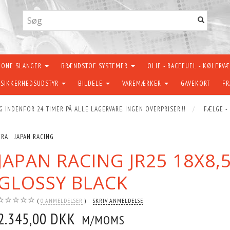
KONE SLANGER
BRÆNDSTOF SYSTEMER
OLIE - RACEFUEL - KØLERV
SIKKERHEDSUDSTYR
BILDELE
VAREMÆRKER
GAVEKORT
FR
G INDENFOR 24 TIMER PÅ ALLE LAGERVARE. INGEN OVERPRISER.!!
FÆLGE -
FRA:
JAPAN RACING
JAPAN RACING JR25 18X8,
GLOSSY BLACK
0
ANMELDELSER
SKRIV ANMELDELSE
2.345,00 DKK
M/MOMS