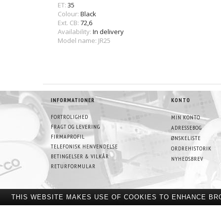
ET:
35
Colour:
Black
Ext. CB:
72,6
Availability:
In delivery
Model name: JR25
INFORMATIONER
KONTO
FORTROLIGHED
MIN KONTO
FRAGT OG LEVERING
ADRESSEBOG
FIRMAPROFIL
ØNSKELISTE
TELEFONISK HENVENDELSE
ORDREHISTORIK
BETINGELSER & VILKÅR
NYHEDSBREV
RETURFORMULAR
THIS WEBSITE MAKES USE OF COOKIES TO ENHANCE BR