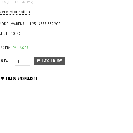
1.876,00 DKK
U/MOMS
)
Mere information
MODEL/VARENR.:
JR2518855I3572GB
VÆGT:
10 KG
LAGER:
PÅ LAGER
ANTAL
LÆG I KURV
TILFØJ ØNSKELISTE