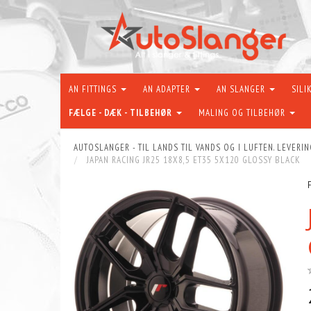
AN FITTINGS
AN ADAPTER
AN SLANGER
SILI
FÆLGE - DÆK - TILBEHØR
MALING OG TILBEHØR
AUTOSLANGER - TIL LANDS TIL VANDS OG I LUFTEN. LEVERIN
JAPAN RACING JR25 18X8,5 ET35 5X120 GLOSSY BLACK