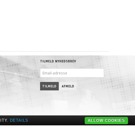
TILMELD NYHEDSBREV
EMAIL-
ADRESSE
TILMELD
AFMELD
ITY.
DETAILS
ALLOW COOKIES