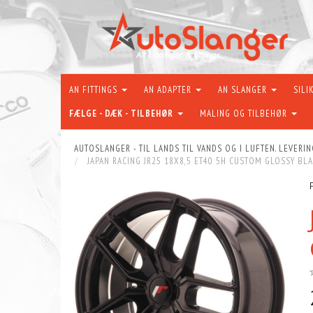
AN FITTINGS
AN ADAPTER
AN SLANGER
SILI
FÆLGE - DÆK - TILBEHØR
MALING OG TILBEHØR
AUTOSLANGER - TIL LANDS TIL VANDS OG I LUFTEN. LEVERIN
JAPAN RACING JR25 18X8,5 ET40 5H CUSTOM GLOSSY BL