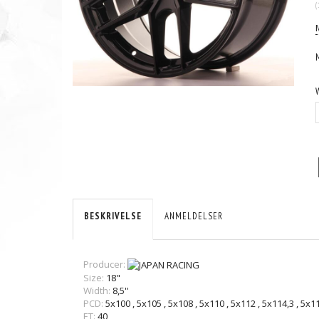
(
BESKRIVELSE
ANMELDELSER
Producer:
Size:
18"
Width:
8,5''
PCD:
5x100
,
5x105
,
5x108
,
5x110
,
5x112
,
5x114,3
,
5x1
ET:
40