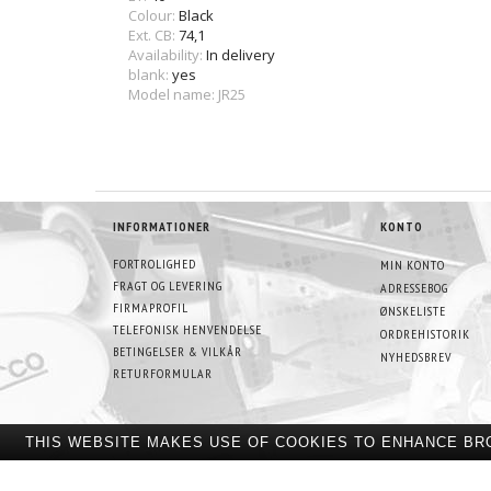
Colour:
Black
Ext. CB:
74,1
Availability:
In delivery
blank:
yes
Model name: JR25
INFORMATIONER
KONTO
FORTROLIGHED
MIN KONTO
FRAGT OG LEVERING
ADRESSEBOG
FIRMAPROFIL
ØNSKELISTE
TELEFONISK HENVENDELSE
ORDREHISTORIK
BETINGELSER & VILKÅR
NYHEDSBREV
RETURFORMULAR
THIS WEBSITE MAKES USE OF COOKIES TO ENHANCE BR