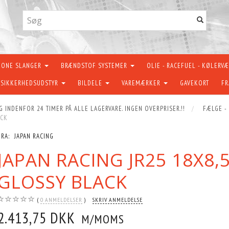
KONE SLANGER
BRÆNDSTOF SYSTEMER
OLIE - RACEFUEL - KØLERV
SIKKERHEDSUDSTYR
BILDELE
VAREMÆRKER
GAVEKORT
FR
G INDENFOR 24 TIMER PÅ ALLE LAGERVARE. INGEN OVERPRISER.!!
FÆLGE -
ACK
FRA:
JAPAN RACING
JAPAN RACING JR25 18X8
GLOSSY BLACK
0
ANMELDELSER
SKRIV ANMELDELSE
2.413,75 DKK
M/MOMS