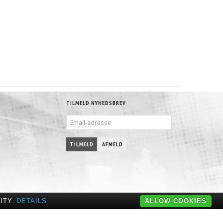
TILMELD NYHEDSBREV
EMAIL-
ADRESSE
TILMELD
AFMELD
ITY.
DETAILS
ALLOW COOKIES