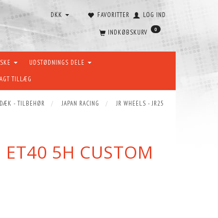
DKK
FAVORITTER
LOG IND
0
INDKØBSKURV
ÆSKE
UDSTØDNINGS DELE
AGT TILLÆG
 DÆK - TILBEHØR
JAPAN RACING
JR WHEELS - JR25
,5 ET40 5H CUSTOM