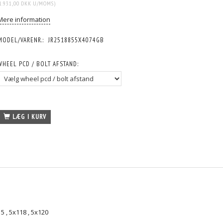
1.931,00 DKK
U/MOMS
)
Mere information
MODEL/VARENR.:
JR2518855X4074GB
WHEEL PCD / BOLT AFSTAND:
LÆG I KURV
15
,
5x118
,
5x120