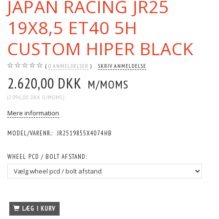
JAPAN RACING JR25
19X8,5 ET40 5H
CUSTOM HIPER BLACK
0
ANMELDELSER
SKRIV ANMELDELSE
2.620,00 DKK
M/MOMS
(
2.096,00 DKK
U/MOMS
)
Mere information
MODEL/VARENR.:
JR2519855X4074HB
WHEEL PCD / BOLT AFSTAND:
LÆG I KURV