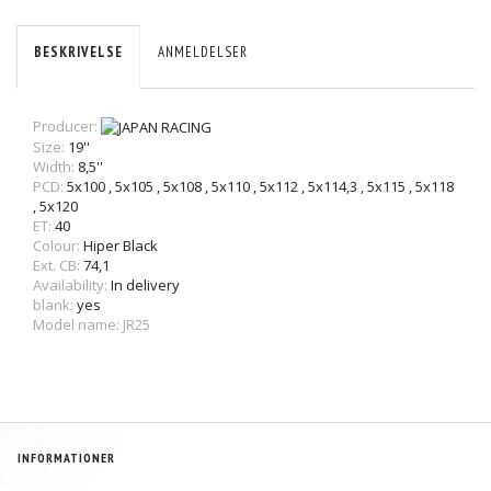
BESKRIVELSE
ANMELDELSER
Producer:
Size:
19''
Width:
8,5''
PCD:
5x100
,
5x105
,
5x108
,
5x110
,
5x112
,
5x114,3
,
5x115
,
5x118
,
5x120
ET:
40
Colour:
Hiper Black
Ext. CB:
74,1
Availability:
In delivery
blank:
yes
Model name: JR25
INFORMATIONER