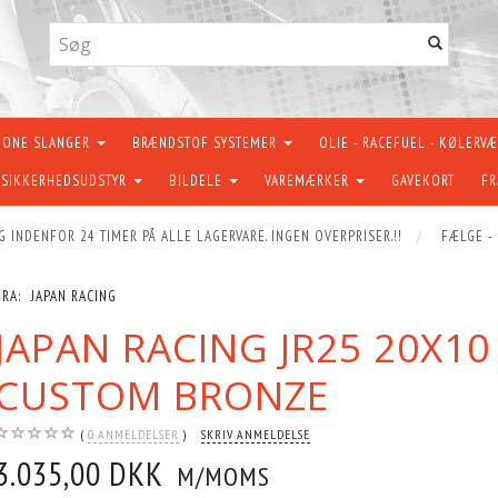
KONE SLANGER
BRÆNDSTOF SYSTEMER
OLIE - RACEFUEL - KØLERV
SIKKERHEDSUDSTYR
BILDELE
VAREMÆRKER
GAVEKORT
FR
G INDENFOR 24 TIMER PÅ ALLE LAGERVARE. INGEN OVERPRISER.!!
FÆLGE -
FRA:
JAPAN RACING
JAPAN RACING JR25 20X10
CUSTOM BRONZE
0
ANMELDELSER
SKRIV ANMELDELSE
3.035,00 DKK
M/MOMS