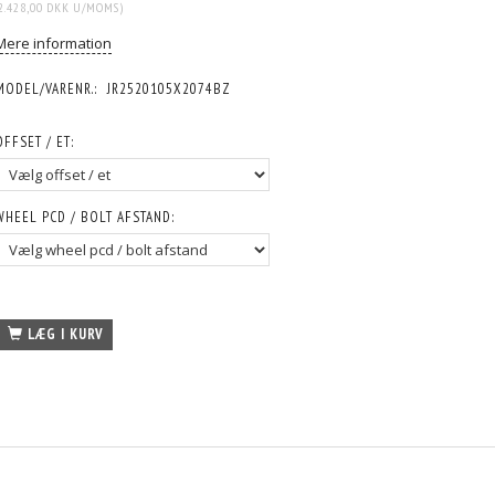
2.428,00 DKK
U/MOMS
)
Mere information
MODEL/VARENR.:
JR2520105X2074BZ
OFFSET / ET:
WHEEL PCD / BOLT AFSTAND:
LÆG I KURV