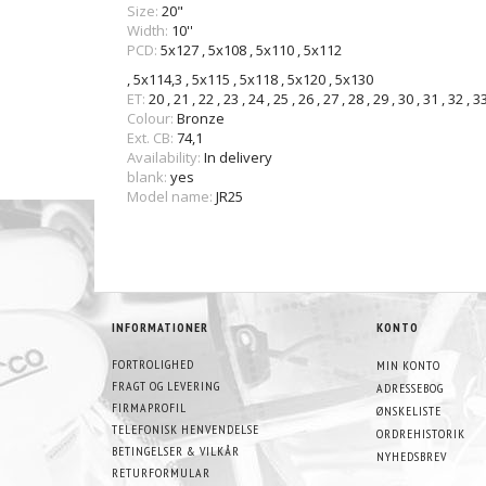
Size:
20"
Width:
10''
PCD:
5x127
,
5x108
,
5x110
,
5x112
,
5x114,3
,
5x115
,
5x118
,
5x120
,
5x130
ET:
20
,
21
,
22
,
23
,
24
,
25
,
26
,
27
,
28
,
29
,
30
,
31
,
32
,
3
Colour:
Bronze
Ext. CB:
74,1
Availability:
In delivery
blank:
yes
Model name:
JR25
INFORMATIONER
KONTO
FORTROLIGHED
MIN KONTO
FRAGT OG LEVERING
ADRESSEBOG
FIRMAPROFIL
ØNSKELISTE
TELEFONISK HENVENDELSE
ORDREHISTORIK
BETINGELSER & VILKÅR
NYHEDSBREV
RETURFORMULAR