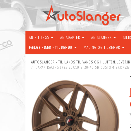
AN FITTINGS
AN ADAPTER
AN SLANGER
SILI
FÆLGE - DÆK - TILBEHØR
MALING OG TILBEHØR
AUTOSLANGER - TIL LANDS TIL VANDS OG I LUFTEN. LEVERIN
JAPAN RACING JR25 20X10 ET20-40 5H CUSTOM BRONZE