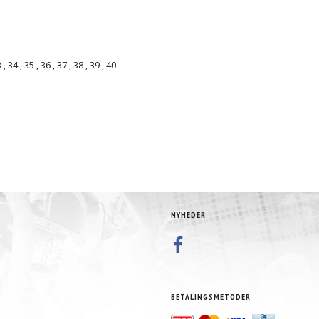
3
,
34
,
35
,
36
,
37
,
38
,
39
,
40
NYHEDER
BETALINGSMETODER