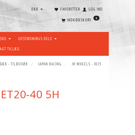
DKK
FAVORITTER
LOG IND
0
INDKØBSKURV
ÆSKE
UDSTØDNINGS DELE
AGT TILLÆG
 DÆK - TILBEHØR
JAPAN RACING
JR WHEELS - JR25
 ET20-40 5H