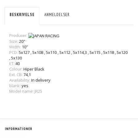
BESKRIVELSE
ANMELDELSER
Producer:
Size:
20"
Width:
10''
PCD:
5x127
,
5x108
,
5x110
,
5x112
,
5x114,3
,
5x115
,
5x118
,
5x120
,
5x130
ET:
40
Colour:
Hiper Black
Ext. CB:
74,1
Availability:
In delivery
blank:
yes
Model name: JR25
INFORMATIONER