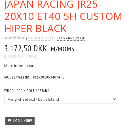
JAPAN RACING JR25
20X10 ET40 5H CUSTOM
HIPER BLACK
0
ANMELDELSER
SKRIV ANMELDELSE
3.172,50 DKK
M/MOMS
(
2.538,00 DKK
U/MOMS
)
Mere information
MODEL/VARENR.:
JR2520105X4074HB
WHEEL PCD / BOLT AFSTAND:
LÆG I KURV