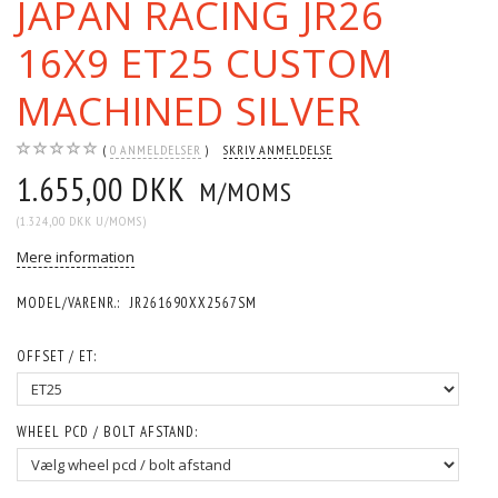
JAPAN RACING JR26
16X9 ET25 CUSTOM
MACHINED SILVER
0
ANMELDELSER
SKRIV ANMELDELSE
1.655,00 DKK
M/MOMS
(
1.324,00 DKK
U/MOMS
)
Mere information
MODEL/VARENR.:
JR261690XX2567SM
OFFSET / ET:
WHEEL PCD / BOLT AFSTAND: