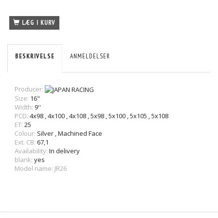
LÆG I KURV
BESKRIVELSE
ANMELDELSER
Producer:
Size:
16"
Width:
9''
PCD:
4x98
,
4x100
,
4x108
,
5x98
,
5x100
,
5x105
,
5x108
ET:
25
Colour:
Silver
,
Machined Face
Ext. CB:
67,1
Availability:
In delivery
blank:
yes
Model name: JR26