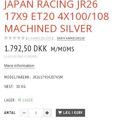
JAPAN RACING JR26
17X9 ET20 4X100/108
MACHINED SILVER
0
ANMELDELSER
SKRIV ANMELDELSE
1.792,50 DKK
M/MOMS
(
1.434,00 DKK
U/MOMS
)
Mere information
MODEL/VARENR.:
JR26179142074SM
VÆGT:
10 KG
LAGER:
PÅ LAGER
ANTAL
LÆG I KURV