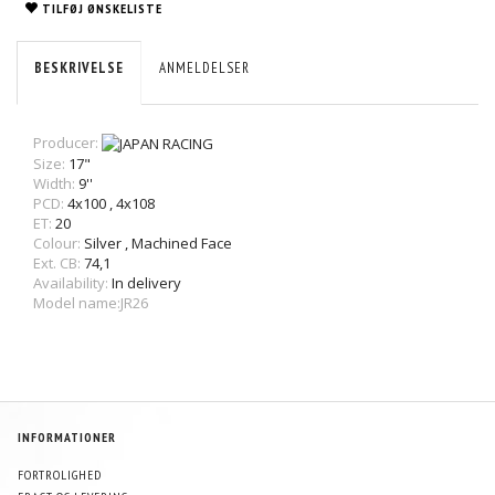
TILFØJ ØNSKELISTE
BESKRIVELSE
ANMELDELSER
Producer:
Size:
17"
Width:
9''
PCD:
4x100
,
4x108
ET:
20
Colour:
Silver
,
Machined Face
Ext. CB:
74,1
Availability:
In delivery
Model name:JR26
INFORMATIONER
FORTROLIGHED