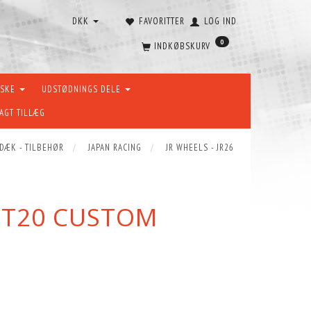
DKK
FAVORITTER
LOG IND
0
INDKØBSKURV
ÆSKE
UDSTØDNINGS DELE
AGT TILLÆG
 DÆK - TILBEHØR
JAPAN RACING
JR WHEELS - JR26
 ET20 CUSTOM