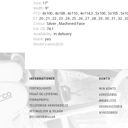
Size:
17"
Width:
9''
PCD:
4x100
,
4x108
,
4x110
,
4x114,3
,
5x100
,
5x105
,
5x1
ET:
20
,
21
,
22
,
23
,
24
,
25
,
26
,
27
,
28
,
29
,
30
,
31
,
32
,
3
Colour:
Silver
,
Machined Face
Ext. CB:
74,1
Availability:
In delivery
blank:
yes
Model name:JR26
INFORMATIONER
KONTO
FORTROLIGHED
MIN KONTO
FRAGT OG LEVERING
ADRESSEBOG
FIRMAPROFIL
ØNSKELISTE
TELEFONISK HENVENDELSE
ORDREHISTORIK
BETINGELSER & VILKÅR
NYHEDSBREV
RETURFORMULAR