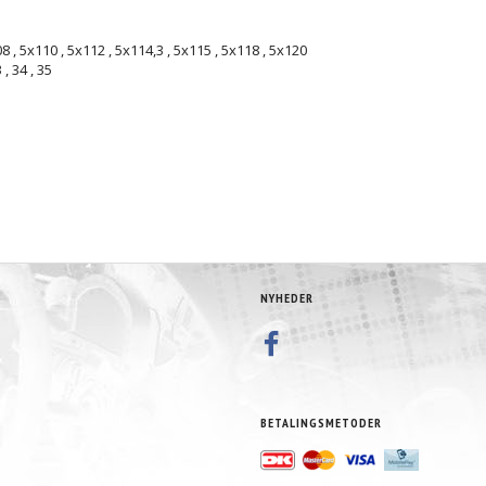
08
,
5x110
,
5x112
,
5x114,3
,
5x115
,
5x118
,
5x120
3
,
34
,
35
NYHEDER
BETALINGSMETODER