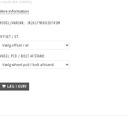
1.544,00 DKK
U/MOMS
)
Mere information
MODEL/VARENR.:
JR261790XX2074SM
OFFSET / ET:
WHEEL PCD / BOLT AFSTAND:
LÆG I KURV