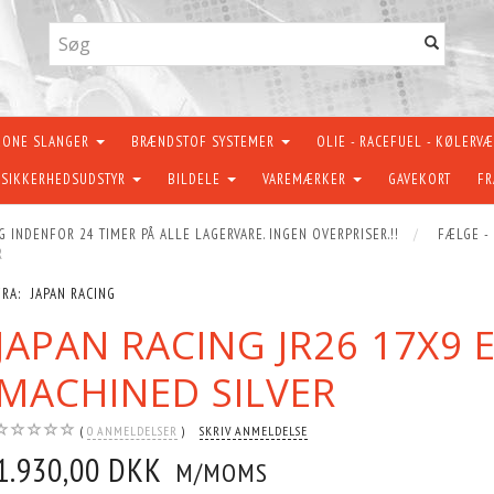
KONE SLANGER
BRÆNDSTOF SYSTEMER
OLIE - RACEFUEL - KØLERV
SIKKERHEDSUDSTYR
BILDELE
VAREMÆRKER
GAVEKORT
FR
G INDENFOR 24 TIMER PÅ ALLE LAGERVARE. INGEN OVERPRISER.!!
FÆLGE -
R
FRA:
JAPAN RACING
JAPAN RACING JR26 17X9
MACHINED SILVER
0
ANMELDELSER
SKRIV ANMELDELSE
1.930,00 DKK
M/MOMS