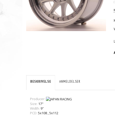
(
BESKRIVELSE
ANMELDELSER
Producer:
Size:
17"
Width:
9''
PCD:
5x108
,
5x112