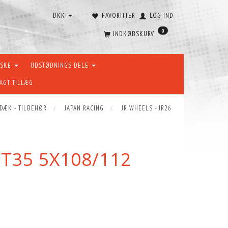
DKK
FAVORITTER
LOG IND
0
INDKØBSKURV
ÆSKE
UDSTØDNINGS DELE
AGT TILLÆG
 DÆK - TILBEHØR
JAPAN RACING
JR WHEELS - JR26
ET35 5X108/112