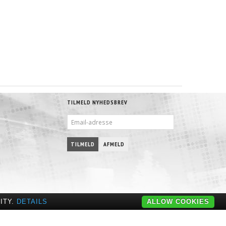
TILMELD NYHEDSBREV
EMAIL-
ADRESSE
TILMELD
AFMELD
ITY.
DETAILS
ALLOW COOKIES