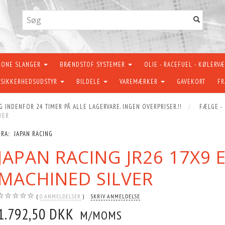
KONE SLANGER
BRÆNDSTOF SYSTEMER
OLIE - RACEFUEL - KØLERV
SIKKERHEDSUDSTYR
BILDELE
VAREMÆRKER
GAVEKORT
FR
G INDENFOR 24 TIMER PÅ ALLE LAGERVARE. INGEN OVERPRISER.!!
FÆLGE -
VER
FRA:
JAPAN RACING
JAPAN RACING JR26 17X9 
MACHINED SILVER
0
ANMELDELSER
SKRIV ANMELDELSE
1.792,50 DKK
M/MOMS