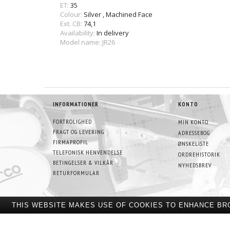
ET:
35
Colour:
Silver
,
Machined Face
Ext. CB:
74,1
Availability:
In delivery
Model name: JR26
INFORMATIONER
KONTO
FORTROLIGHED
MIN KONTO
FRAGT OG LEVERING
ADRESSEBOG
FIRMAPROFIL
ØNSKELISTE
TELEFONISK HENVENDELSE
ORDREHISTORIK
BETINGELSER & VILKÅR
NYHEDSBREV
RETURFORMULAR
THIS WEBSITE MAKES USE OF COOKIES TO ENHANCE BR