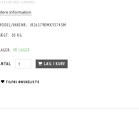
1.434,00 DKK
U/MOMS
)
Mere information
MODEL/VARENR.:
JR261790MX3574SM
VÆGT:
10 KG
LAGER:
PÅ LAGER
ANTAL
LÆG I KURV
TILFØJ ØNSKELISTE