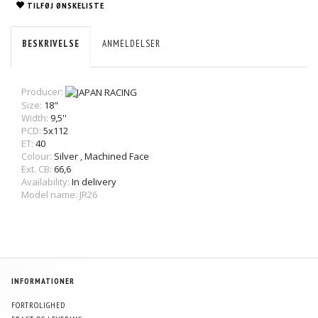
TILFØJ ØNSKELISTE
BESKRIVELSE
ANMELDELSER
Producer:
Size:
18"
Width:
9,5''
PCD:
5x112
ET:
40
Colour:
Silver
,
Machined Face
Ext. CB:
66,6
Availability:
In delivery
Model name: JR26
INFORMATIONER
FORTROLIGHED