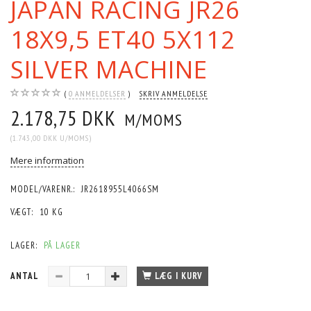
JAPAN RACING JR26
18X9,5 ET40 5X112
SILVER MACHINE
0
ANMELDELSER
SKRIV ANMELDELSE
2.178,75 DKK
M/MOMS
(
1.743,00 DKK
U/MOMS
)
Mere information
MODEL/VARENR.:
JR2618955L4066SM
VÆGT:
10 KG
LAGER:
PÅ LAGER
ANTAL
LÆG I KURV