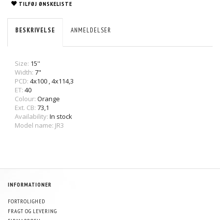
TILFØJ ØNSKELISTE
BESKRIVELSE
ANMELDELSER
Size:
15''
Width:
7"
PCD:
4x100
,
4x114,3
ET:
40
Colour:
Orange
Ext. CB:
73,1
Availability:
In stock
Model name: JR3
INFORMATIONER
FORTROLIGHED
FRAGT OG LEVERING