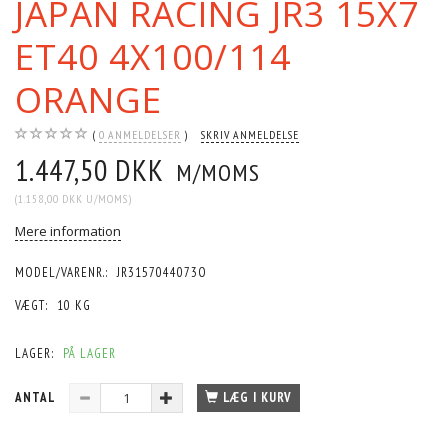
JAPAN RACING JR3 15X7
ET40 4X100/114
ORANGE
0
ANMELDELSER
SKRIV ANMELDELSE
1.447,50 DKK
M/MOMS
(
1.158,00 DKK
U/MOMS
)
Mere information
MODEL/VARENR.:
JR3157044073O
VÆGT:
10 KG
LAGER:
PÅ LAGER
ANTAL
LÆG I KURV