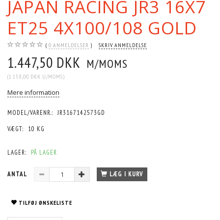
JAPAN RACING JR3 16X7
ET25 4X100/108 GOLD
0
ANMELDELSER
SKRIV ANMELDELSE
1.447,50 DKK
M/MOMS
(
1.158,00 DKK
U/MOMS
)
Mere information
MODEL/VARENR.:
JR3167142573GD
VÆGT:
10 KG
LAGER:
PÅ LAGER
ANTAL
LÆG I KURV
TILFØJ ØNSKELISTE