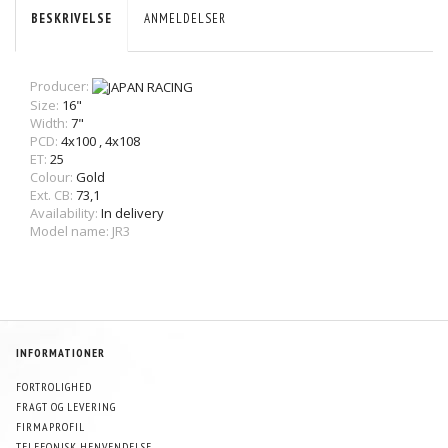
BESKRIVELSE
ANMELDELSER
Producer:
Size:
16"
Width:
7"
PCD:
4x100
,
4x108
ET:
25
Colour:
Gold
Ext. CB:
73,1
Availability:
In delivery
Model name: JR3
INFORMATIONER
FORTROLIGHED
FRAGT OG LEVERING
FIRMAPROFIL
TELEFONISK HENVENDELSE