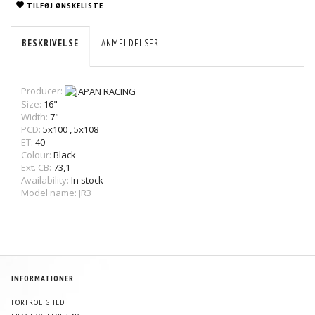
TILFØJ ØNSKELISTE
BESKRIVELSE
ANMELDELSER
Producer:
Size:
16"
Width:
7"
PCD:
5x100
,
5x108
ET:
40
Colour:
Black
Ext. CB:
73,1
Availability:
In stock
Model name: JR3
INFORMATIONER
FORTROLIGHED