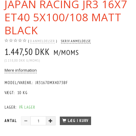
JAPAN RACING JR3 16X7
ET40 5X100/108 MATT
BLACK
0
ANMELDELSER
SKRIV ANMELDELSE
1.447,50 DKK
M/MOMS
(
1.158,00 DKK
U/MOMS
)
Mere information
MODEL/VARENR.:
JR31670MX4073BF
VÆGT:
10 KG
LAGER:
PÅ LAGER
ANTAL
LÆG I KURV