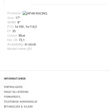
Producer:
Size:
17"
Width:
8''
PCD:
5x100
,
5x114,3
ET:
35
Colour:
Blue
Ext. CB:
73,1
Availability:
In stock
Model name: JR3
INFORMATIONER
FORTROLIGHED
FRAGT OG LEVERING
FIRMAPROFIL
TELEFONISK HENVENDELSE
BETINGELSER & VILKÅR