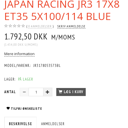
JAPAN RACING JR3 17X8
ET35 5X100/114 BLUE
0
ANMELDELSER
SKRIV ANMELDELSE
1.792,50 DKK
M/MOMS
(
1.434,00 DKK
U/MOMS
)
Mere information
MODEL/VARENR.:
JR3178053573BL
LAGER:
PÅ LAGER
ANTAL
LÆG I KURV
TILFØJ ØNSKELISTE
BESKRIVELSE
ANMELDELSER