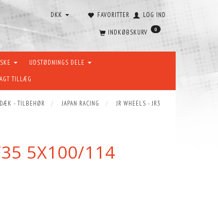
DKK
FAVORITTER
LOG IND
0
INDKØBSKURV
ÆSKE
UDSTØDNINGS DELE
AGT TILLÆG
 DÆK - TILBEHØR
JAPAN RACING
JR WHEELS - JR3
T35 5X100/114