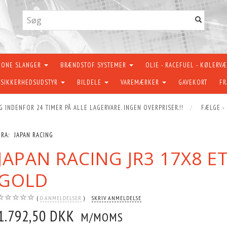
KONE SLANGER
BRÆNDSTOF SYSTEMER
OLIE - RACEFUEL - KØLERV
SIKKERHEDSUDSTYR
BILDELE
VAREMÆRKER
GAVEKORT
FR
G INDENFOR 24 TIMER PÅ ALLE LAGERVARE. INGEN OVERPRISER.!!
FÆLGE -
FRA:
JAPAN RACING
JAPAN RACING JR3 17X8 E
GOLD
0
ANMELDELSER
SKRIV ANMELDELSE
1.792,50 DKK
M/MOMS