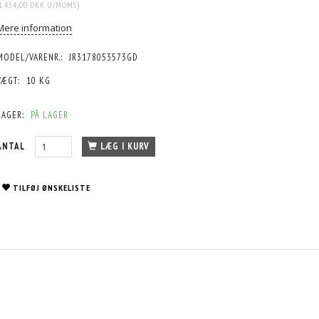
1.434,00 DKK
U/MOMS
)
Mere information
MODEL/VARENR.:
JR3178053573GD
VÆGT:
10 KG
LAGER:
PÅ LAGER
ANTAL
LÆG I KURV
TILFØJ ØNSKELISTE