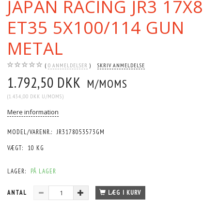
JAPAN RACING JR3 17X8
ET35 5X100/114 GUN
METAL
0
ANMELDELSER
SKRIV ANMELDELSE
1.792,50 DKK
M/MOMS
(
1.434,00 DKK
U/MOMS
)
Mere information
MODEL/VARENR.:
JR3178053573GM
VÆGT:
10 KG
LAGER:
PÅ LAGER
ANTAL
LÆG I KURV