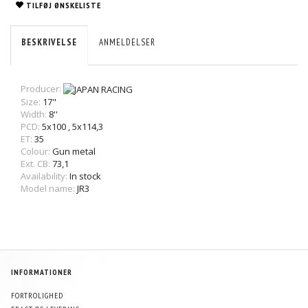
TILFØJ ØNSKELISTE
BESKRIVELSE
ANMELDELSER
Producer:
Size:
17"
Width:
8''
PCD:
5x100
,
5x114,3
ET:
35
Colour:
Gun metal
Ext. CB:
73,1
Availability:
In stock
Model name:
JR3
INFORMATIONER
FORTROLIGHED