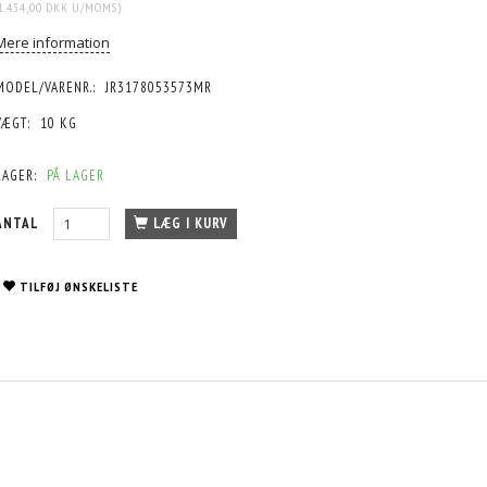
1.434,00 DKK
U/MOMS
)
Mere information
MODEL/VARENR.:
JR3178053573MR
VÆGT:
10 KG
LAGER:
PÅ LAGER
ANTAL
LÆG I KURV
TILFØJ ØNSKELISTE