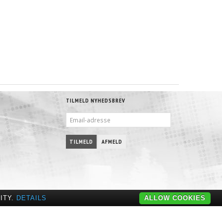
TILMELD NYHEDSBREV
EMAIL-
ADRESSE
TILMELD
AFMELD
ITY.
DETAILS
ALLOW COOKIES