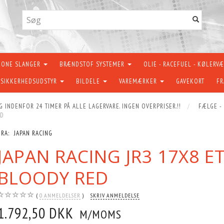
KONE SLANGER
BRÆNDSTOF SYSTEMER
OLIE - RACEFUEL - KØLERV
SIKKERHEDSUDSTYR
BILDELE
VAREMÆRKER
GAVEKORT
FR
G INDENFOR 24 TIMER PÅ ALLE LAGERVARE. INGEN OVERPRISER.!!
FÆLGE -
ED
FRA:
JAPAN RACING
JAPAN RACING JR3 17X8 E
BLOODY RED
0
ANMELDELSER
SKRIV ANMELDELSE
1.792,50 DKK
M/MOMS