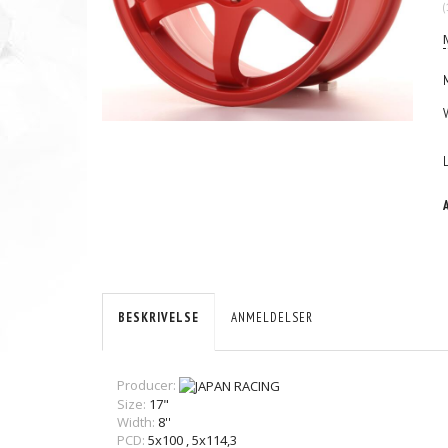
(
BESKRIVELSE
ANMELDELSER
Producer:
Size:
17"
Width:
8''
PCD:
5x100
,
5x114,3