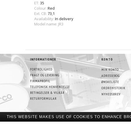
ET:
35
Colour:
Red
Ext. CB:
73,1
Availability:
In delivery
Model name: JR3
INFORMATIONER
KONTO
FORTROLIGHED
MIN KONTO
FRAGT OG LEVERING
ADRESSEBOG
FIRMAPROFIL
ØNSKELISTE
TELEFONISK HENVENDELSE
ORDREHISTORIK
BETINGELSER & VILKÅR
NYHEDSBREV
RETURFORMULAR
THIS WEBSITE MAKES USE OF COOKIES TO ENHANCE BR