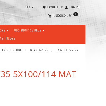
DKK
FAVORITTER
LOG IND
0
INDKØBSKURV
ÆSKE
UDSTØDNINGS DELE
AGT TILLÆG
 DÆK - TILBEHØR
JAPAN RACING
JR WHEELS - JR3
T35 5X100/114 MAT