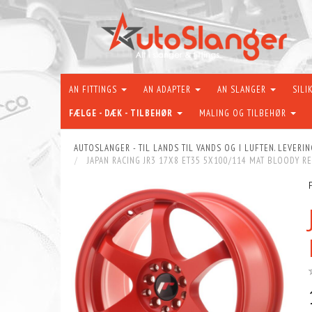
AN FITTINGS
AN ADAPTER
AN SLANGER
SILI
FÆLGE - DÆK - TILBEHØR
MALING OG TILBEHØR
AUTOSLANGER - TIL LANDS TIL VANDS OG I LUFTEN. LEVERIN
JAPAN RACING JR3 17X8 ET35 5X100/114 MAT BLOODY R