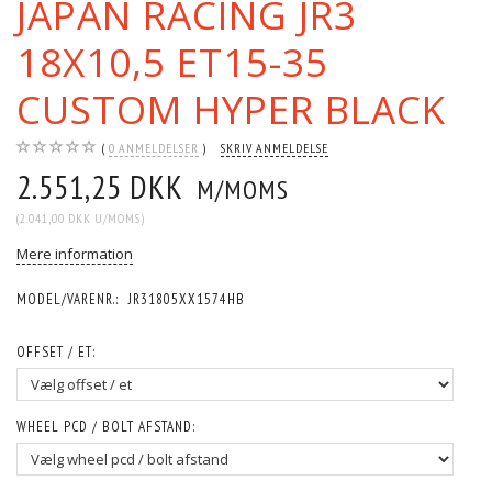
JAPAN RACING JR3
18X10,5 ET15-35
CUSTOM HYPER BLACK
0
ANMELDELSER
SKRIV ANMELDELSE
2.551,25 DKK
M/MOMS
(
2.041,00 DKK
U/MOMS
)
Mere information
MODEL/VARENR.:
JR31805XX1574HB
OFFSET / ET:
WHEEL PCD / BOLT AFSTAND: