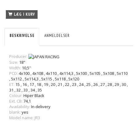
LÆG I KURV
BESKRIVELSE
ANMELDELSER
Producer:
Size:
18"
Width:
10,5''
PCD:
4x100
,
4x108
,
4x110
,
4x114,3
,
5x100
,
5x105
,
5x108
,
5x110
,
5x112
,
5x114,3
,
5x115
,
5x118
,
5x120
ET:
15
,
16
,
17
,
18
,
19
,
20
,
21
,
22
,
23
,
24
,
25
,
26
,
27
,
28
,
29
,
30
,
31
,
32
,
33
,
34
,
35
Colour:
Hiper Black
Ext. CB:
74,1
Availability:
In delivery
blank:
yes
Model name: JR3