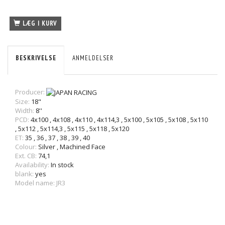
LÆG I KURV
BESKRIVELSE
ANMELDELSER
Producer:
Size:
18"
Width:
8''
PCD:
4x100
,
4x108
,
4x110
,
4x114,3
,
5x100
,
5x105
,
5x108
,
5x110
,
5x112
,
5x114,3
,
5x115
,
5x118
,
5x120
ET:
35
,
36
,
37
,
38
,
39
,
40
Colour:
Silver
,
Machined Face
Ext. CB:
74,1
Availability:
In stock
blank:
yes
Model name: JR3