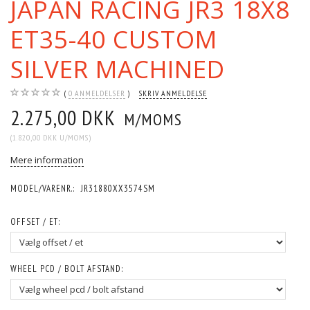
JAPAN RACING JR3 18X8
ET35-40 CUSTOM
SILVER MACHINED
0
ANMELDELSER
SKRIV ANMELDELSE
2.275,00 DKK
M/MOMS
(
1.820,00 DKK
U/MOMS
)
Mere information
MODEL/VARENR.:
JR31880XX3574SM
OFFSET / ET:
WHEEL PCD / BOLT AFSTAND: