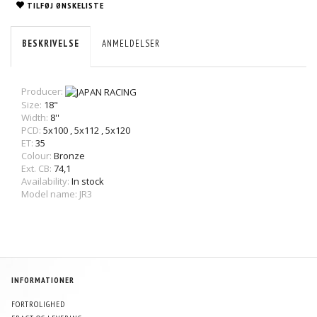
TILFØJ ØNSKELISTE
BESKRIVELSE
ANMELDELSER
Producer:
Size:
18"
Width:
8''
PCD:
5x100
,
5x112
,
5x120
ET:
35
Colour:
Bronze
Ext. CB:
74,1
Availability:
In stock
Model name: JR3
INFORMATIONER
FORTROLIGHED