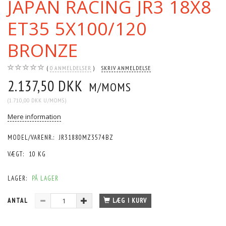
JAPAN RACING JR3 18X8
ET35 5X100/120
BRONZE
0
ANMELDELSER
SKRIV ANMELDELSE
2.137,50 DKK
M/MOMS
(
1.710,00 DKK
U/MOMS
)
Mere information
MODEL/VARENR.:
JR31880MZ3574BZ
VÆGT:
10 KG
LAGER:
PÅ LAGER
ANTAL
LÆG I KURV