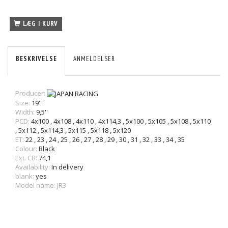
LÆG I KURV
BESKRIVELSE
ANMELDELSER
Producer:
Size:
19''
Width:
9,5''
PCD:
4x100
,
4x108
,
4x110
,
4x114,3
,
5x100
,
5x105
,
5x108
,
5x110
,
5x112
,
5x114,3
,
5x115
,
5x118
,
5x120
ET:
22
,
23
,
24
,
25
,
26
,
27
,
28
,
29
,
30
,
31
,
32
,
33
,
34
,
35
Colour:
Black
Ext. CB:
74,1
Availability:
In delivery
blank:
yes
Model name: JR3