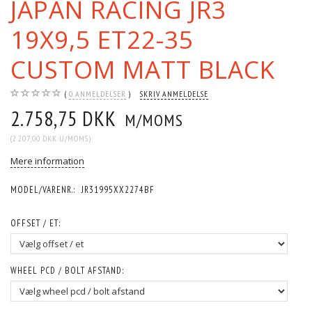
JAPAN RACING JR3
19X9,5 ET22-35
CUSTOM MATT BLACK
0
ANMELDELSER
SKRIV ANMELDELSE
2.758,75 DKK
M/MOMS
(
2.207,00 DKK
U/MOMS
)
Mere information
MODEL/VARENR.:
JR31995XX2274BF
OFFSET / ET:
WHEEL PCD / BOLT AFSTAND: