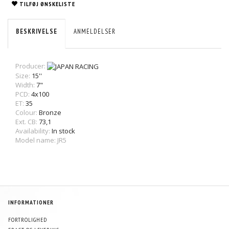
TILFØJ ØNSKELISTE
BESKRIVELSE
ANMELDELSER
Producer:
Size:
15''
Width:
7"
PCD:
4x100
ET:
35
Colour:
Bronze
Ext. CB:
73,1
Availability:
In stock
Model name: JR5
INFORMATIONER
FORTROLIGHED