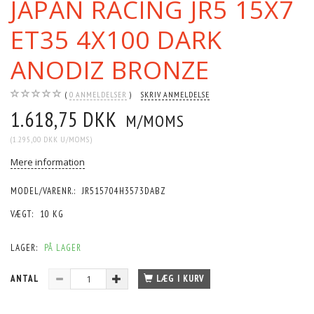
JAPAN RACING JR5 15X7
ET35 4X100 DARK
ANODIZ BRONZE
0
ANMELDELSER
SKRIV ANMELDELSE
1.618,75 DKK
M/MOMS
(
1.295,00 DKK
U/MOMS
)
Mere information
MODEL/VARENR.:
JR515704H3573DABZ
VÆGT:
10 KG
LAGER:
PÅ LAGER
ANTAL
LÆG I KURV