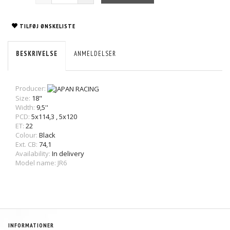
TILFØJ ØNSKELISTE
BESKRIVELSE
ANMELDELSER
Producer:
Size:
18"
Width:
9,5''
PCD:
5x114,3
,
5x120
ET:
22
Colour:
Black
Ext. CB:
74,1
Availability:
In delivery
Model name: JR6
INFORMATIONER