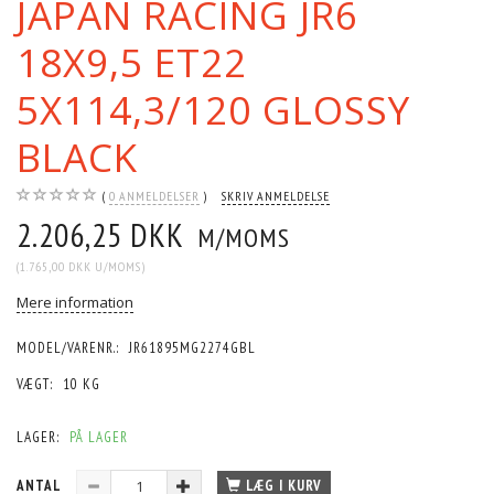
JAPAN RACING JR6
18X9,5 ET22
5X114,3/120 GLOSSY
BLACK
0
ANMELDELSER
SKRIV ANMELDELSE
2.206,25 DKK
M/MOMS
(
1.765,00 DKK
U/MOMS
)
Mere information
MODEL/VARENR.:
JR61895MG2274GBL
VÆGT:
10 KG
LAGER:
PÅ LAGER
ANTAL
LÆG I KURV