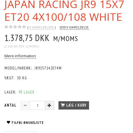
JAPAN RACING JR9 15X7
ET20 4X100/108 WHITE
0
ANMELDELSER
SKRIV ANMELDELSE
1.378,75 DKK
M/MOMS
(
1.103,00 DKK
U/MOMS
)
Mere information
MODEL/VARENR.:
JR9157142074W
VÆGT:
10 KG
LAGER:
PÅ LAGER
ANTAL
LÆG I KURV
TILFØJ ØNSKELISTE