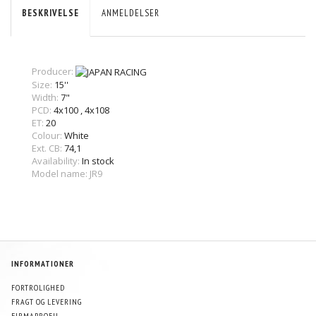
BESKRIVELSE
ANMELDELSER
Producer:
Size:
15''
Width:
7"
PCD:
4x100
,
4x108
ET:
20
Colour:
White
Ext. CB:
74,1
Availability:
In stock
Model name: JR9
INFORMATIONER
FORTROLIGHED
FRAGT OG LEVERING
FIRMAPROFIL