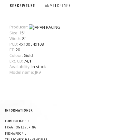
BESKRIVELSE
ANMELDELSER
Producer:
Size:
15''
Width:
8''
PCD:
4x100
,
4x108
ET:
20
Colour:
Gold
Ext. CB:
74,1
Availability:
In stock
Model name: JR9
INFORMATIONER
FORTROLIGHED
FRAGT OG LEVERING
FIRMAPROFIL
TELEFONISK HENVENDELSE