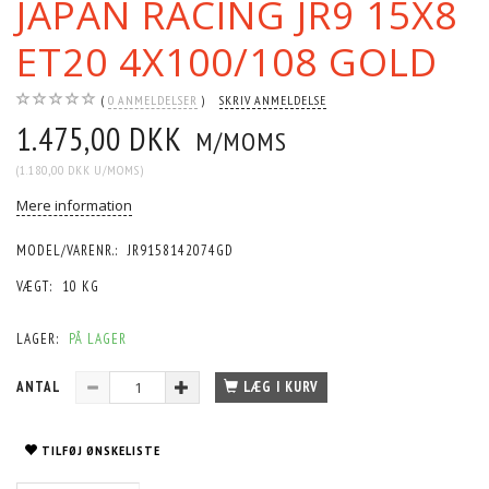
JAPAN RACING JR9 15X8
ET20 4X100/108 GOLD
0
ANMELDELSER
SKRIV ANMELDELSE
1.475,00 DKK
M/MOMS
(
1.180,00 DKK
U/MOMS
)
Mere information
MODEL/VARENR.:
JR9158142074GD
VÆGT:
10 KG
LAGER:
PÅ LAGER
ANTAL
LÆG I KURV
TILFØJ ØNSKELISTE