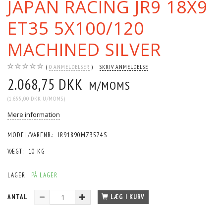
JAPAN RACING JR9 18X9
ET35 5X100/120
MACHINED SILVER
0
ANMELDELSER
SKRIV ANMELDELSE
2.068,75 DKK
M/MOMS
(
1.655,00 DKK
U/MOMS
)
Mere information
MODEL/VARENR.:
JR91890MZ3574S
VÆGT:
10 KG
LAGER:
PÅ LAGER
ANTAL
LÆG I KURV