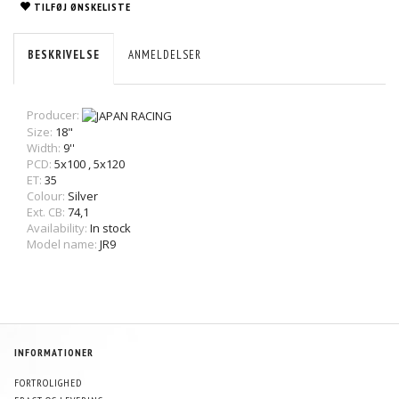
TILFØJ ØNSKELISTE
BESKRIVELSE
ANMELDELSER
Producer:
Size:
18"
Width:
9''
PCD:
5x100
,
5x120
ET:
35
Colour:
Silver
Ext. CB:
74,1
Availability:
In stock
Model name:
JR9
INFORMATIONER
FORTROLIGHED