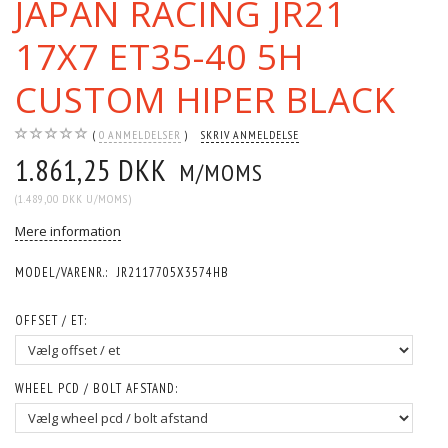
JAPAN RACING JR21
17X7 ET35-40 5H
CUSTOM HIPER BLACK
0
ANMELDELSER
SKRIV ANMELDELSE
1.861,25 DKK
M/MOMS
(
1.489,00 DKK
U/MOMS
)
Mere information
MODEL/VARENR.:
JR2117705X3574HB
OFFSET / ET:
WHEEL PCD / BOLT AFSTAND: