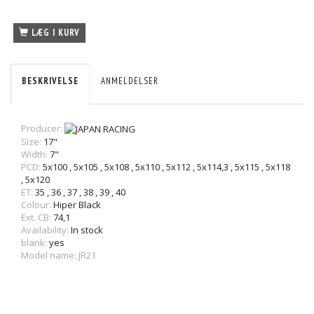
LÆG I KURV
BESKRIVELSE
ANMELDELSER
Producer:
Size:
17"
Width:
7"
PCD:
5x100
,
5x105
,
5x108
,
5x110
,
5x112
,
5x114,3
,
5x115
,
5x118
,
5x120
ET:
35
,
36
,
37
,
38
,
39
,
40
Colour:
Hiper Black
Ext. CB:
74,1
Availability:
In stock
blank:
yes
Model name: JR21