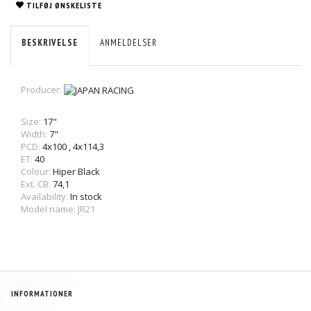
TILFØJ ØNSKELISTE
BESKRIVELSE
ANMELDELSER
Producer:
Size:
17"
Width:
7"
PCD:
4x100
,
4x114,3
ET:
40
Colour:
Hiper Black
Ext. CB:
74,1
Availability:
In stock
Model name: JR21
INFORMATIONER