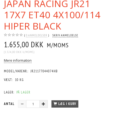
JAPAN RACING JR21
17X7 ET40 4X100/114
HIPER BLACK
0
ANMELDELSER
SKRIV ANMELDELSE
1.655,00 DKK
M/MOMS
(
1.324,00 DKK
U/MOMS
)
Mere information
MODEL/VARENR.:
JR21177044074HB
VÆGT:
10 KG
LAGER:
PÅ LAGER
ANTAL
LÆG I KURV