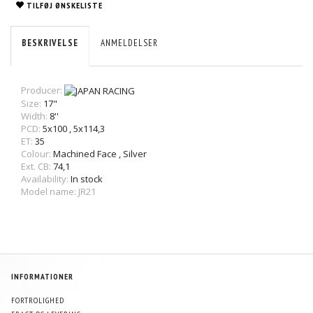
TILFØJ ØNSKELISTE
BESKRIVELSE
ANMELDELSER
Producer:
Size:
17"
Width:
8''
PCD:
5x100
,
5x114,3
ET:
35
Colour:
Machined Face
,
Silver
Ext. CB:
74,1
Availability:
In stock
Model name: JR21
INFORMATIONER
FORTROLIGHED