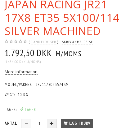
JAPAN RACING JR21
17X8 ET35 5X100/114
SILVER MACHINED
0
ANMELDELSER
SKRIV ANMELDELSE
1.792,50 DKK
M/MOMS
(
1.434,00 DKK
U/MOMS
)
Mere information
MODEL/VARENR.:
JR21178053574SM
VÆGT:
10 KG
LAGER:
PÅ LAGER
ANTAL
LÆG I KURV