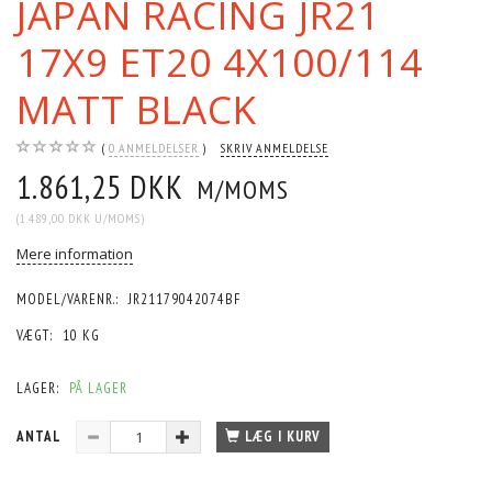
JAPAN RACING JR21
17X9 ET20 4X100/114
MATT BLACK
0
ANMELDELSER
SKRIV ANMELDELSE
1.861,25 DKK
M/MOMS
(
1.489,00 DKK
U/MOMS
)
Mere information
MODEL/VARENR.:
JR21179042074BF
VÆGT:
10 KG
LAGER:
PÅ LAGER
ANTAL
LÆG I KURV