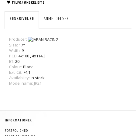
TILFØJ ØNSKELISTE
BESKRIVELSE
ANMELDELSER
Producer:
Size:
17"
Width:
9''
PCD:
4x100
,
4x114,3
ET:
20
Colour:
Black
Ext. CB:
74,1
Availability:
In stock
Model name: JR21
INFORMATIONER
FORTROLIGHED