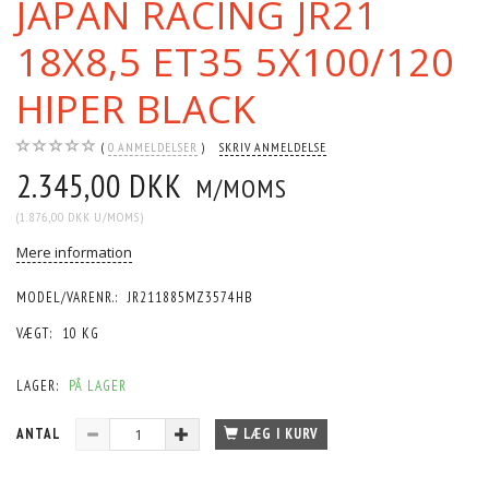
JAPAN RACING JR21
18X8,5 ET35 5X100/120
HIPER BLACK
0
ANMELDELSER
SKRIV ANMELDELSE
2.345,00 DKK
M/MOMS
(
1.876,00 DKK
U/MOMS
)
Mere information
MODEL/VARENR.:
JR211885MZ3574HB
VÆGT:
10 KG
LAGER:
PÅ LAGER
ANTAL
LÆG I KURV