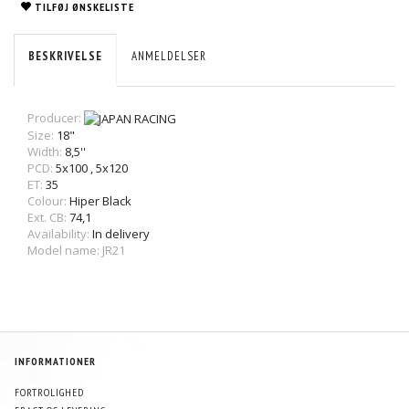
TILFØJ ØNSKELISTE
BESKRIVELSE
ANMELDELSER
Producer:
Size:
18"
Width:
8,5''
PCD:
5x100
,
5x120
ET:
35
Colour:
Hiper Black
Ext. CB:
74,1
Availability:
In delivery
Model name: JR21
INFORMATIONER
FORTROLIGHED