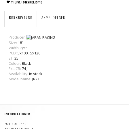
TILFØJ ØNSKELISTE
BESKRIVELSE
ANMELDELSER
Producer:
Size:
18"
Width:
8,5''
PCD:
5x100
,
5x120
ET:
35
Colour:
Black
Ext. CB:
74,1
Availability:
In stock
Model name:
JR21
INFORMATIONER
FORTROLIGHED