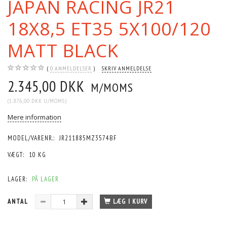
JAPAN RACING JR21
18X8,5 ET35 5X100/120
MATT BLACK
0
ANMELDELSER
SKRIV ANMELDELSE
2.345,00 DKK
M/MOMS
(
1.876,00 DKK
U/MOMS
)
Mere information
MODEL/VARENR.:
JR211885MZ3574BF
VÆGT:
10 KG
LAGER:
PÅ LAGER
ANTAL
LÆG I KURV