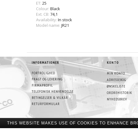
ET:
25
Colour:
Black
Ext. CB:
74,1
Availability:
In stock
Model name:
JR21
INFORMATIONER
KONTO
FORTROLIGHED
MIN KONTO
FRAGT OG LEVERING
ADRESSEBOG
FIRMAPROFIL
ØNSKELISTE
TELEFONISK HENVENDELSE
ORDREHISTORIK
BETINGELSER & VILKÅR
NYHEDSBREV
RETURFORMULAR
THIS WEBSITE MAKES USE OF COOKIES TO ENHANCE BR