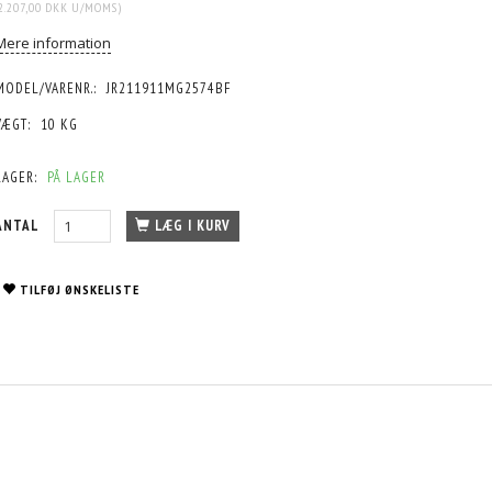
2.207,00 DKK
U/MOMS
)
Mere information
MODEL/VARENR.:
JR211911MG2574BF
VÆGT:
10 KG
LAGER:
PÅ LAGER
ANTAL
LÆG I KURV
TILFØJ ØNSKELISTE