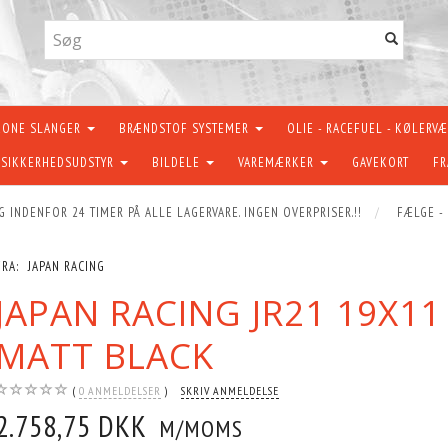
KONE SLANGER
BRÆNDSTOF SYSTEMER
OLIE - RACEFUEL - KØLERV
SIKKERHEDSUDSTYR
BILDELE
VAREMÆRKER
GAVEKORT
FR
G INDENFOR 24 TIMER PÅ ALLE LAGERVARE. INGEN OVERPRISER.!!
FÆLGE -
FRA:
JAPAN RACING
JAPAN RACING JR21 19X11
MATT BLACK
0
ANMELDELSER
SKRIV ANMELDELSE
2.758,75 DKK
M/MOMS