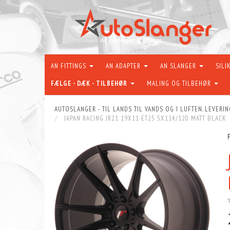
AN FITTINGS
AN ADAPTER
AN SLANGER
SILI
FÆLGE - DÆK - TILBEHØR
MALING OG TILBEHØR
AUTOSLANGER - TIL LANDS TIL VANDS OG I LUFTEN. LEVERIN
JAPAN RACING JR21 19X11 ET25 5X114/120 MATT BLACK