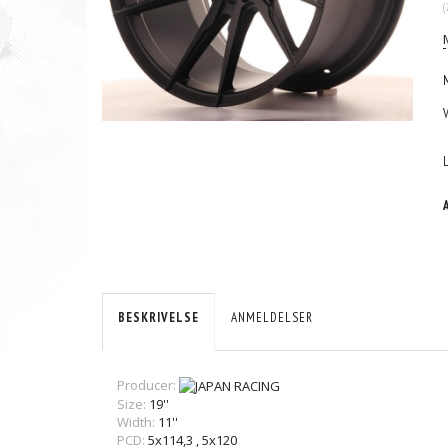
(
BESKRIVELSE
ANMELDELSER
Producer:
Size:
19''
Width:
11''
PCD:
5x114,3
,
5x120