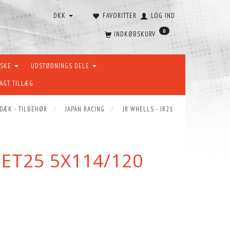
DKK
FAVORITTER
LOG IND
0
INDKØBSKURV
ÆSKE
UDSTØDNINGS DELE
AGT TILLÆG
 DÆK - TILBEHØR
JAPAN RACING
JR WHELLS - JR21
 ET25 5X114/120