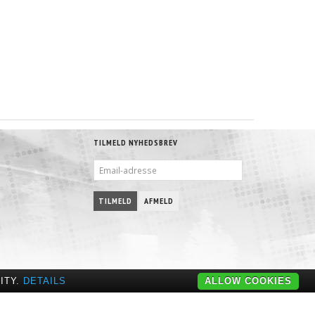
TILMELD NYHEDSBREV
EMAIL-
ADRESSE
TILMELD
AFMELD
ITY.
DETAILS
ALLOW COOKIES