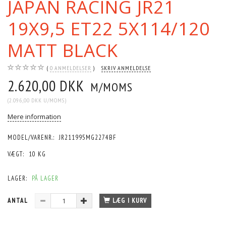
JAPAN RACING JR21
19X9,5 ET22 5X114/120
MATT BLACK
0
ANMELDELSER
SKRIV ANMELDELSE
2.620,00 DKK
M/MOMS
(
2.096,00 DKK
U/MOMS
)
Mere information
MODEL/VARENR.:
JR211995MG2274BF
VÆGT:
10 KG
LAGER:
PÅ LAGER
ANTAL
LÆG I KURV