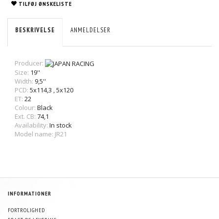
TILFØJ ØNSKELISTE
BESKRIVELSE
ANMELDELSER
Producer:
Size:
19''
Width:
9,5''
PCD:
5x114,3
,
5x120
ET:
22
Colour:
Black
Ext. CB:
74,1
Availability:
In stock
Model name: JR21
INFORMATIONER
FORTROLIGHED