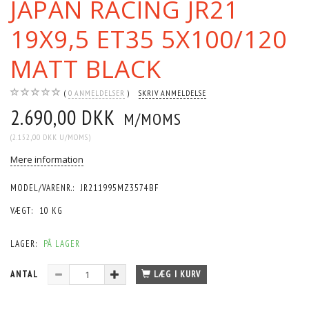
JAPAN RACING JR21
19X9,5 ET35 5X100/120
MATT BLACK
0
ANMELDELSER
SKRIV ANMELDELSE
2.690,00 DKK
M/MOMS
(
2.152,00 DKK
U/MOMS
)
Mere information
MODEL/VARENR.:
JR211995MZ3574BF
VÆGT:
10 KG
LAGER:
PÅ LAGER
ANTAL
LÆG I KURV