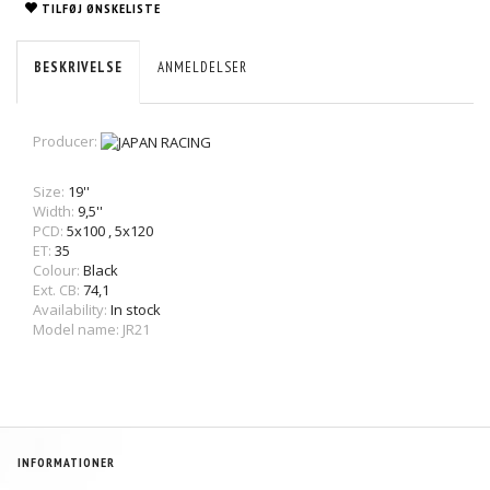
TILFØJ ØNSKELISTE
BESKRIVELSE
ANMELDELSER
Producer:
Size:
19''
Width:
9,5''
PCD:
5x100
,
5x120
ET:
35
Colour:
Black
Ext. CB:
74,1
Availability:
In stock
Model name: JR21
INFORMATIONER