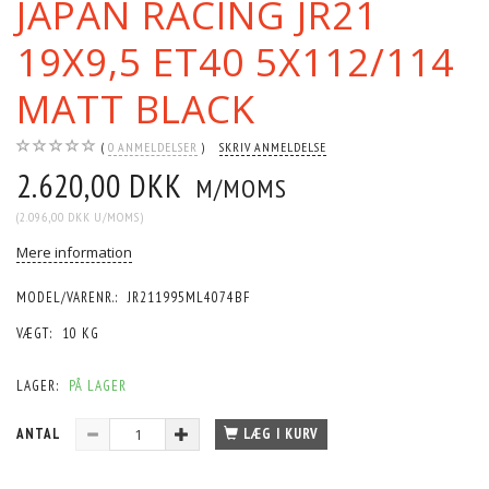
JAPAN RACING JR21
19X9,5 ET40 5X112/114
MATT BLACK
0
ANMELDELSER
SKRIV ANMELDELSE
2.620,00 DKK
M/MOMS
(
2.096,00 DKK
U/MOMS
)
Mere information
MODEL/VARENR.:
JR211995ML4074BF
VÆGT:
10 KG
LAGER:
PÅ LAGER
ANTAL
LÆG I KURV