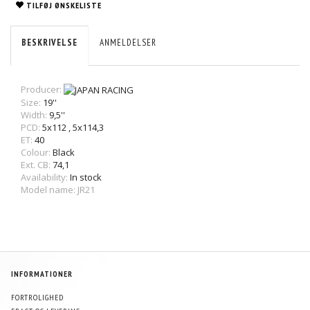
TILFØJ ØNSKELISTE
BESKRIVELSE
ANMELDELSER
Producer:
Size:
19''
Width:
9,5''
PCD:
5x112
,
5x114,3
ET:
40
Colour:
Black
Ext. CB:
74,1
Availability:
In stock
Model name: JR21
INFORMATIONER
FORTROLIGHED