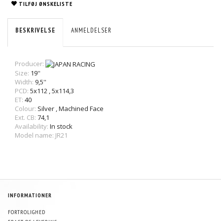
TILFØJ ØNSKELISTE
BESKRIVELSE
ANMELDELSER
Producer:
Size:
19''
Width:
9,5''
PCD:
5x112
,
5x114,3
ET:
40
Colour:
Silver
,
Machined Face
Ext. CB:
74,1
Availability:
In stock
Model name: JR21
INFORMATIONER
FORTROLIGHED