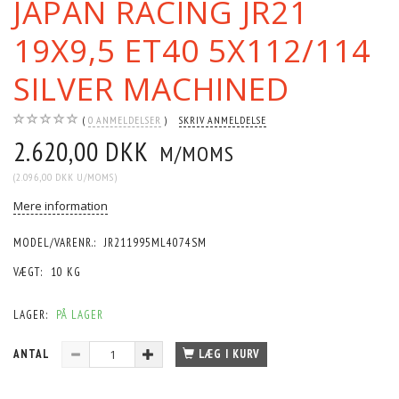
JAPAN RACING JR21
19X9,5 ET40 5X112/114
SILVER MACHINED
0
ANMELDELSER
SKRIV ANMELDELSE
2.620,00 DKK
M/MOMS
(
2.096,00 DKK
U/MOMS
)
Mere information
MODEL/VARENR.:
JR211995ML4074SM
VÆGT:
10 KG
LAGER:
PÅ LAGER
ANTAL
LÆG I KURV