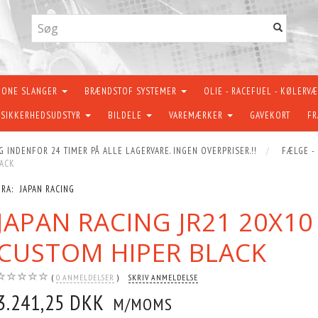
KONE SLANGER
BRÆNDSTOF SYSTEMER
OLIE - RACEFUEL - KØLERV
SIKKERHEDSUDSTYR
BILDELE
VAREMÆRKER
GAVEKORT
FR
G INDENFOR 24 TIMER PÅ ALLE LAGERVARE. INGEN OVERPRISER.!!
FÆLGE -
LACK
FRA:
JAPAN RACING
JAPAN RACING JR21 20X10
CUSTOM HIPER BLACK
0
ANMELDELSER
SKRIV ANMELDELSE
3.241,25 DKK
M/MOMS