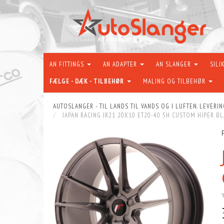
AN FITTINGS
AN ADAPTER
AN SLANGER
SILI
FÆLGE - DÆK - TILBEHØR
MALING OG TILBEHØR
AUTOSLANGER - TIL LANDS TIL VANDS OG I LUFTEN. LEVERIN
JAPAN RACING JR21 20X10 ET20-40 5H CUSTOM HIPER B