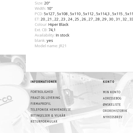
Size:
20"
Width:
10''
PCD:
5x127
,
5x108
,
5x110
,
5x112
,
5x114,3
,
5x115
,
5x1
ET:
20
,
21
,
22
,
23
,
24
,
25
,
26
,
27
,
28
,
29
,
30
,
31
,
32
,
3
Colour:
Hiper Black
Ext. CB:
74,1
Availability:
In stock
blank:
yes
Model name: JR21
INFORMATIONER
KONTO
FORTROLIGHED
MIN KONTO
FRAGT OG LEVERING
ADRESSEBOG
FIRMAPROFIL
ØNSKELISTE
TELEFONISK HENVENDELSE
ORDREHISTORIK
BETINGELSER & VILKÅR
NYHEDSBREV
RETURFORMULAR