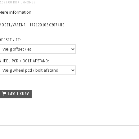
2.593,00 DKK
U/MOMS
)
Mere information
MODEL/VARENR.:
JR2120105X2074HB
OFFSET / ET:
WHEEL PCD / BOLT AFSTAND:
LÆG I KURV