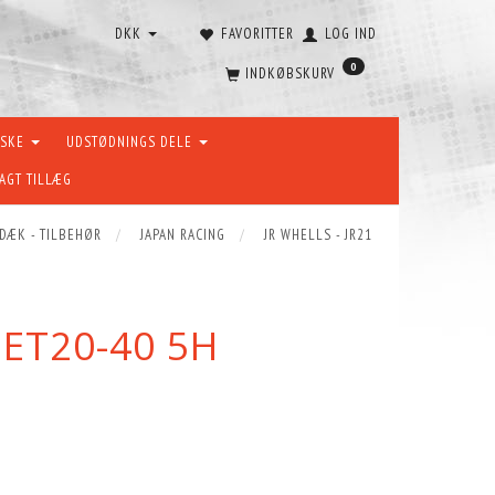
DKK
FAVORITTER
LOG IND
0
INDKØBSKURV
ÆSKE
UDSTØDNINGS DELE
AGT TILLÆG
 DÆK - TILBEHØR
JAPAN RACING
JR WHELLS - JR21
 ET20-40 5H