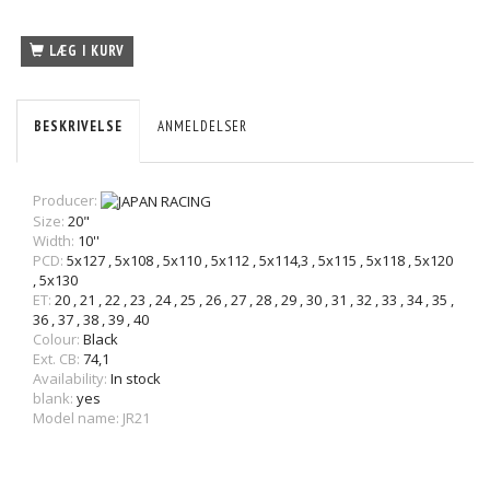
LÆG I KURV
BESKRIVELSE
ANMELDELSER
Producer:
Size:
20"
Width:
10''
PCD:
5x127
,
5x108
,
5x110
,
5x112
,
5x114,3
,
5x115
,
5x118
,
5x120
,
5x130
ET:
20
,
21
,
22
,
23
,
24
,
25
,
26
,
27
,
28
,
29
,
30
,
31
,
32
,
33
,
34
,
35
,
36
,
37
,
38
,
39
,
40
Colour:
Black
Ext. CB:
74,1
Availability:
In stock
blank:
yes
Model name: JR21