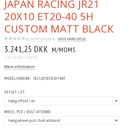
JAPAN RACING JR21
20X10 ET20-40 5H
CUSTOM MATT BLACK
0
ANMELDELSER
SKRIV ANMELDELSE
3.241,25 DKK
M/MOMS
(
2.593,00 DKK
U/MOMS
)
Mere information
MODEL/VARENR.:
JR2120105X2074BF
OFFSET / ET:
WHEEL PCD / BOLT AFSTAND: