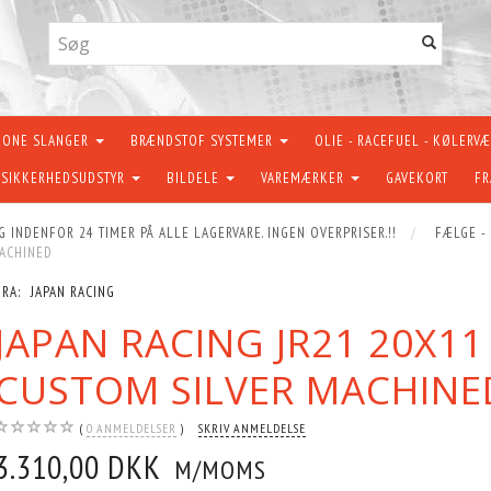
KONE SLANGER
BRÆNDSTOF SYSTEMER
OLIE - RACEFUEL - KØLERV
SIKKERHEDSUDSTYR
BILDELE
VAREMÆRKER
GAVEKORT
FR
G INDENFOR 24 TIMER PÅ ALLE LAGERVARE. INGEN OVERPRISER.!!
FÆLGE -
MACHINED
FRA:
JAPAN RACING
JAPAN RACING JR21 20X11
CUSTOM SILVER MACHINE
0
ANMELDELSER
SKRIV ANMELDELSE
3.310,00 DKK
M/MOMS