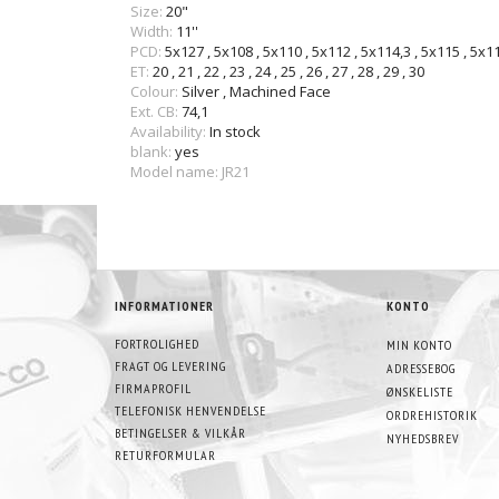
Size:
20"
Width:
11''
PCD:
5x127
,
5x108
,
5x110
,
5x112
,
5x114,3
,
5x115
,
5x1
ET:
20
,
21
,
22
,
23
,
24
,
25
,
26
,
27
,
28
,
29
,
30
Colour:
Silver
,
Machined Face
Ext. CB:
74,1
Availability:
In stock
blank:
yes
Model name: JR21
INFORMATIONER
KONTO
FORTROLIGHED
MIN KONTO
FRAGT OG LEVERING
ADRESSEBOG
FIRMAPROFIL
ØNSKELISTE
TELEFONISK HENVENDELSE
ORDREHISTORIK
BETINGELSER & VILKÅR
NYHEDSBREV
RETURFORMULAR