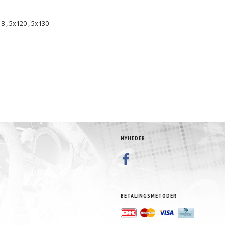
18
,
5x120
,
5x130
NYHEDER
BETALINGSMETODER