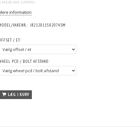
2.648,00 DKK
U/MOMS
)
Mere information
MODEL/VARENR.:
JR2120115X2074SM
OFFSET / ET:
WHEEL PCD / BOLT AFSTAND:
LÆG I KURV