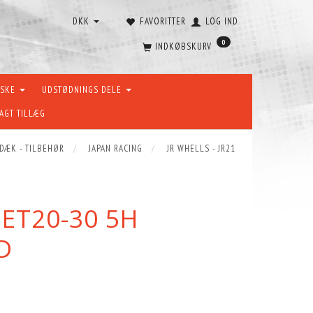
DKK
FAVORITTER
LOG IND
0
INDKØBSKURV
ÆSKE
UDSTØDNINGS DELE
AGT TILLÆG
 DÆK - TILBEHØR
JAPAN RACING
JR WHELLS - JR21
 ET20-30 5H
D