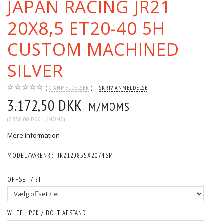
JAPAN RACING JR21
20X8,5 ET20-40 5H
CUSTOM MACHINED
SILVER
0
ANMELDELSER
SKRIV ANMELDELSE
3.172,50 DKK
M/MOMS
(
2.538,00 DKK
U/MOMS
)
Mere information
MODEL/VARENR.:
JR2120855X2074SM
OFFSET / ET:
WHEEL PCD / BOLT AFSTAND: