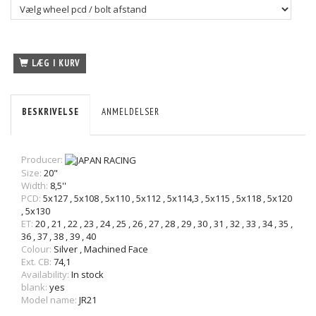
LÆG I KURV
BESKRIVELSE
ANMELDELSER
Producer:
Size:
20"
Width:
8,5''
PCD:
5x127
,
5x108
,
5x110
,
5x112
,
5x114,3
,
5x115
,
5x118
,
5x120
,
5x130
ET:
20
,
21
,
22
,
23
,
24
,
25
,
26
,
27
,
28
,
29
,
30
,
31
,
32
,
33
,
34
,
35
,
36
,
37
,
38
,
39
,
40
Colour:
Silver
,
Machined Face
Ext. CB:
74,1
Availability:
In stock
blank:
yes
Model name:
J
R21