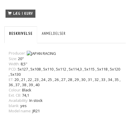
LÆG I KURV
BESKRIVELSE
ANMELDELSER
Producer:
Size:
20"
Width:
8,5''
PCD:
5x127
,
5x108
,
5x110
,
5x112
,
5x114,3
,
5x115
,
5x118
,
5x120
,
5x130
ET:
20
,
21
,
22
,
23
,
24
,
25
,
26
,
27
,
28
,
29
,
30
,
31
,
32
,
33
,
34
,
35
,
36
,
37
,
38
,
39
,
40
Colour:
Black
Ext. CB:
74,1
Availability:
In stock
blank:
yes
Model name:
JR21