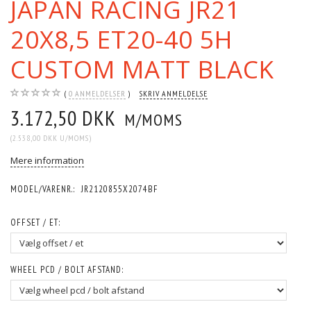
JAPAN RACING JR21
20X8,5 ET20-40 5H
CUSTOM MATT BLACK
0
ANMELDELSER
SKRIV ANMELDELSE
3.172,50 DKK
M/MOMS
(
2.538,00 DKK
U/MOMS
)
Mere information
MODEL/VARENR.:
JR2120855X2074BF
OFFSET / ET:
WHEEL PCD / BOLT AFSTAND: