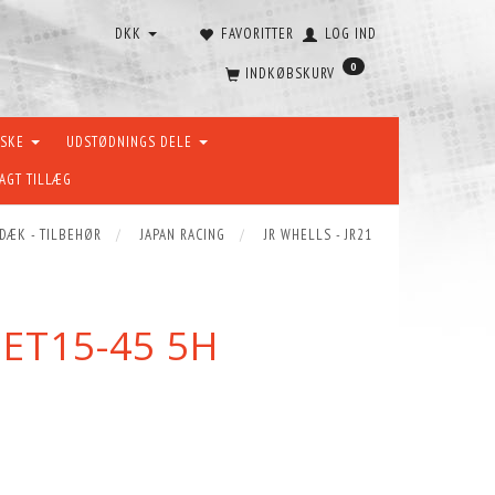
DKK
FAVORITTER
LOG IND
0
INDKØBSKURV
ÆSKE
UDSTØDNINGS DELE
AGT TILLÆG
 DÆK - TILBEHØR
JAPAN RACING
JR WHELLS - JR21
 ET15-45 5H