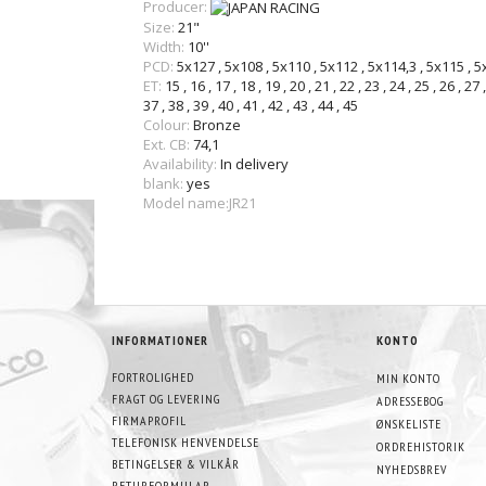
Producer:
Size:
21"
Width:
10''
PCD:
5x127
,
5x108
,
5x110
,
5x112
,
5x114,3
,
5x115
,
5
ET:
15
,
16
,
17
,
18
,
19
,
20
,
21
,
22
,
23
,
24
,
25
,
26
,
27
37
,
38
,
39
,
40
,
41
,
42
,
43
,
44
,
45
Colour:
Bronze
Ext. CB:
74,1
Availability:
In delivery
blank:
yes
Model name:JR21
INFORMATIONER
KONTO
FORTROLIGHED
MIN KONTO
FRAGT OG LEVERING
ADRESSEBOG
FIRMAPROFIL
ØNSKELISTE
TELEFONISK HENVENDELSE
ORDREHISTORIK
BETINGELSER & VILKÅR
NYHEDSBREV
RETURFORMULAR