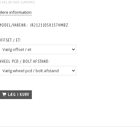
3.642,00 DKK
U/MOMS
)
Mere information
MODEL/VARENR.:
JR2121105X1574MBZ
OFFSET / ET:
WHEEL PCD / BOLT AFSTAND:
LÆG I KURV