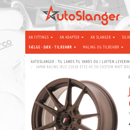
AN FITTINGS
AN ADAPTER
AN SLANGER
SILI
FÆLGE - DÆK - TILBEHØR
MALING OG TILBEHØR
AUTOSLANGER - TIL LANDS TIL VANDS OG I LUFTEN. LEVERIN
JAPAN RACING JR21 21X10 ET15-45 5H CUSTOM MATT BR