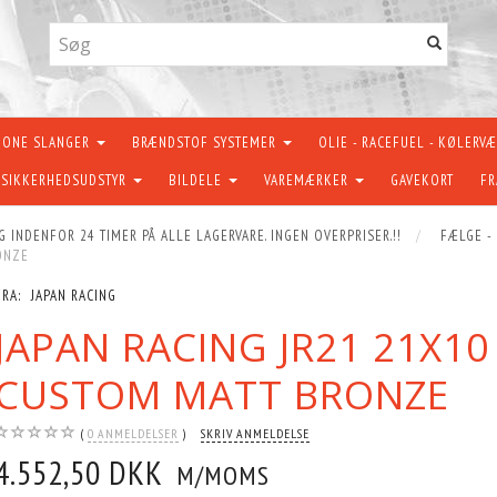
KONE SLANGER
BRÆNDSTOF SYSTEMER
OLIE - RACEFUEL - KØLERV
SIKKERHEDSUDSTYR
BILDELE
VAREMÆRKER
GAVEKORT
FR
G INDENFOR 24 TIMER PÅ ALLE LAGERVARE. INGEN OVERPRISER.!!
FÆLGE -
ONZE
FRA:
JAPAN RACING
JAPAN RACING JR21 21X10
CUSTOM MATT BRONZE
0
ANMELDELSER
SKRIV ANMELDELSE
4.552,50 DKK
M/MOMS