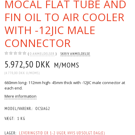
MOCAL FLAT TUBE AND
FIN OIL TO AIR COOLER
WITH -12JIC MALE
CONNECTOR
0
ANMELDELSER
SKRIV ANMELDELSE
5.972,50 DKK
M/MOMS
(
4.778,00 DKK
U/MOMS
)
660mm long- 112mm high- 45mm thick with -12JIC male connector at
each end.
Mere information
MODEL/VARENR.:
OCSJAG2
VÆGT:
1 KG
LAGER:
LEVERINGSTID ER 1-2 UGER, HVIS UDSOLGT. DAG(E)