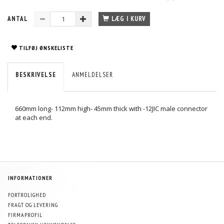
ANTAL
LÆG I KURV
TILFØJ ØNSKELISTE
BESKRIVELSE
ANMELDELSER
660mm long- 112mm high- 45mm thick with -12JIC male connector
at each end.
INFORMATIONER
FORTROLIGHED
FRAGT OG LEVERING
FIRMAPROFIL