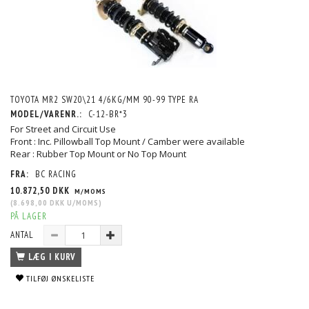
TOYOTA MR2 SW20\21 4/6KG/MM 90-99 TYPE RA
MODEL/VARENR.:
C-12-BR*3
For Street and Circuit Use
Front : Inc. Pillowball Top Mount / Camber were available
Rear : Rubber Top Mount or No Top Mount
FRA:
BC RACING
10.872,50 DKK
M/MOMS
(
8.698,00 DKK
U/MOMS
)
PÅ LAGER
ANTAL
LÆG I KURV
TILFØJ ØNSKELISTE