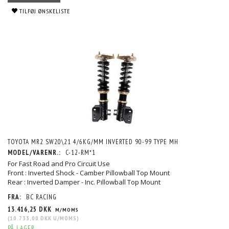
TILFØJ ØNSKELISTE
TOYOTA MR2 SW20\21 4/6KG/MM INVERTED 90-99 TYPE MH
MODEL/VARENR.:
C-12-RM*1
For Fast Road and Pro Circuit Use
Front : Inverted Shock - Camber Pillowball Top Mount
Rear : Inverted Damper - Inc. Pillowball Top Mount
FRA:
BC RACING
13.416,25 DKK
M/MOMS
(
10.733,00 DKK
U/MOMS
)
PÅ LAGER