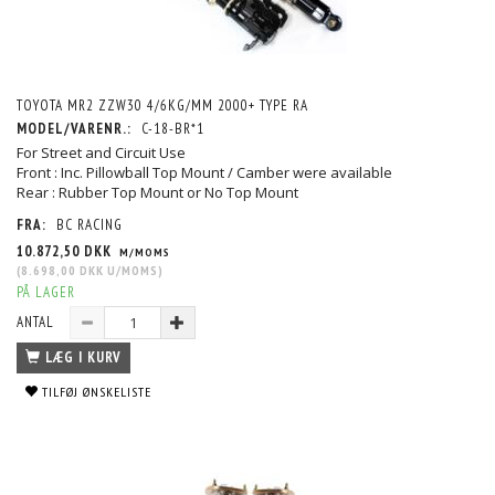
TOYOTA MR2 ZZW30 4/6KG/MM 2000+ TYPE RA
MODEL/VARENR.:
C-18-BR*1
For Street and Circuit Use
Front : Inc. Pillowball Top Mount / Camber were available
Rear : Rubber Top Mount or No Top Mount
FRA:
BC RACING
10.872,50 DKK
M/MOMS
(
8.698,00 DKK
U/MOMS
)
PÅ LAGER
ANTAL
LÆG I KURV
TILFØJ ØNSKELISTE