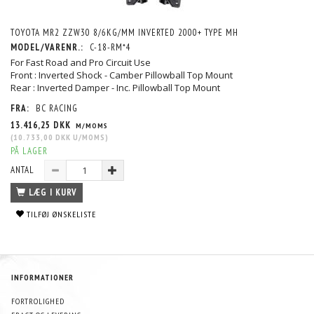
TOYOTA MR2 ZZW30 8/6KG/MM INVERTED 2000+ TYPE MH
MODEL/VARENR.:
C-18-RM*4
For Fast Road and Pro Circuit Use
Front : Inverted Shock - Camber Pillowball Top Mount
Rear : Inverted Damper - Inc. Pillowball Top Mount
FRA:
BC RACING
13.416,25 DKK
M/MOMS
(
10.733,00 DKK
U/MOMS
)
PÅ LAGER
ANTAL
LÆG I KURV
TILFØJ ØNSKELISTE
INFORMATIONER
FORTROLIGHED