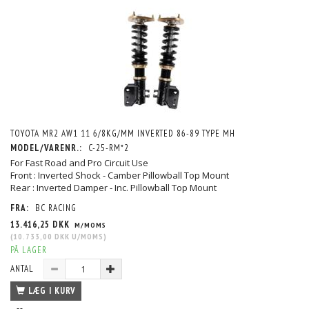
TOYOTA MR2 AW1 11 6/8KG/MM INVERTED 86-89 TYPE MH
MODEL/VARENR.:
C-25-RM*2
For Fast Road and Pro Circuit Use
Front : Inverted Shock - Camber Pillowball Top Mount
Rear : Inverted Damper - Inc. Pillowball Top Mount
FRA:
BC RACING
13.416,25 DKK
M/MOMS
(
10.733,00 DKK
U/MOMS
)
PÅ LAGER
ANTAL
LÆG I KURV