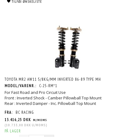
TILFØJ ØNSKELISTE
TOYOTA MR2 AW11 5/8KG/MM INVERTED 86-89 TYPE MH
MODEL/VARENR.:
C-25-RM*1
For Fast Road and Pro Circuit Use
Front : Inverted Shock - Camber Pillowball Top Mount
Rear : Inverted Damper - Inc. Pillowball Top Mount
FRA:
BC RACING
13.416,25 DKK
M/MOMS
(
10.733,00 DKK
U/MOMS
)
PÅ LAGER