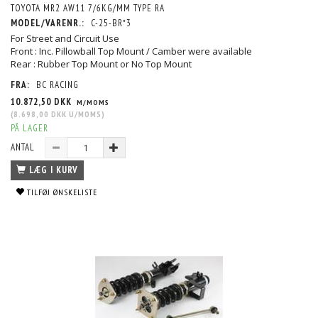
TOYOTA MR2 AW11 7/6KG/MM TYPE RA
MODEL/VARENR.:
C-25-BR*3
For Street and Circuit Use
Front : Inc. Pillowball Top Mount / Camber were available
Rear : Rubber Top Mount or No Top Mount
FRA:
BC RACING
10.872,50 DKK
M/MOMS
(
8.698,00 DKK
U/MOMS
)
PÅ LAGER
ANTAL
LÆG I KURV
TILFØJ ØNSKELISTE