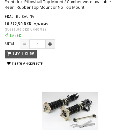
Front : Inc. Pillowball Top Mount / Camber were available
Rear : Rubber Top Mount or No Top Mount
FRA:
BC RACING
10.872,50 DKK
M/MOMS
(
8.698,00 DKK
U/MOMS
)
PÅ LAGER
ANTAL
LÆG I KURV
TILFØJ ØNSKELISTE