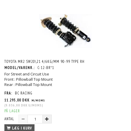
TOYOTA MR2 SW20\21 4/6KG/MM 90-99 TYPE RH
MODEL/VARENR.:
C-12-BR*1
For Street and Circuit Use
Front : Pillowball Top Mount
Rear : Pillowball Top Mount
FRA:
BC RACING
11.295,00 DKK
M/MOMS
(
9.036,00 DKK
U/MOMS
)
PÅ LAGER
ANTAL
LÆG I KURV