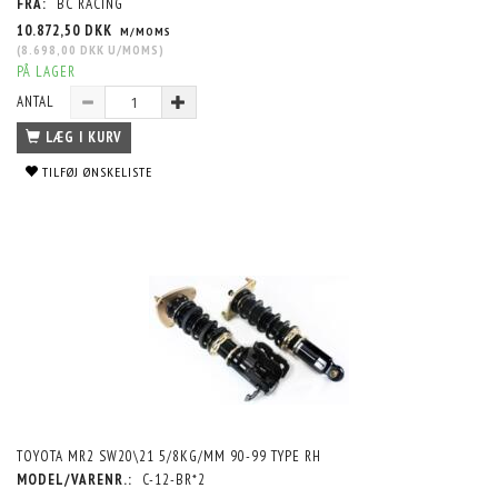
FRA:
BC RACING
10.872,50 DKK
M/MOMS
(
8.698,00 DKK
U/MOMS
)
PÅ LAGER
ANTAL
LÆG I KURV
TILFØJ ØNSKELISTE
TOYOTA MR2 SW20\21 5/8KG/MM 90-99 TYPE RH
MODEL/VARENR.:
C-12-BR*2