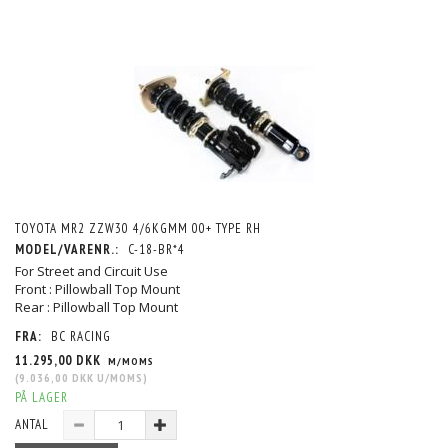
TOYOTA MR2 ZZW30 4/6KGMM 00+ TYPE RH
MODEL/VARENR.:
C-18-BR*4
For Street and Circuit Use
Front : Pillowball Top Mount
Rear : Pillowball Top Mount
FRA:
BC RACING
11.295,00 DKK
M/MOMS
(
9.036,00 DKK
U/MOMS
)
PÅ LAGER
ANTAL