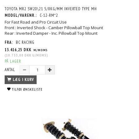
TOYOTA MR2 SW20\21 5/8KG/MM INVERTED TYPE MH
MODEL/VARENR.:
C-12-RM*2
For Fast Road and Pro Circuit Use
Front : Inverted Shock - Camber Pillowball Top Mount
Rear : Inverted Damper - Inc. Pillowball Top Mount
FRA:
BC RACING
13.416,25 DKK
M/MOMS
(
10.733,00 DKK
U/MOMS
)
PÅ LAGER
ANTAL
LÆG I KURV
TILFØJ ØNSKELISTE