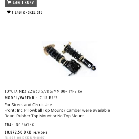
LÆG I KURV
TILFØJ ØNSKELISTE
TOYOTA MR2 ZZW30 5/7KG/MM 00+ TYPE RA
MODEL/VARENR.:
C-18-BR*2
For Street and Circuit Use
Front : Inc. Pillowball Top Mount / Camber were available
Rear : Rubber Top Mount or No Top Mount
FRA:
BC RACING
10.872,50 DKK
M/MOMS
(
8.698,00 DKK
U/MOMS
)