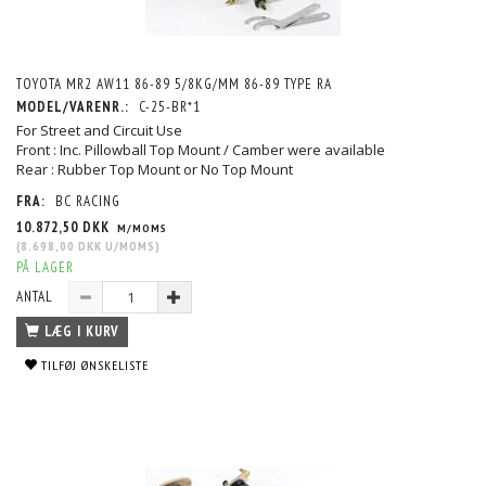
TOYOTA MR2 AW11 86-89 5/8KG/MM 86-89 TYPE RA
MODEL/VARENR.:
C-25-BR*1
For Street and Circuit Use
Front : Inc. Pillowball Top Mount / Camber were available
Rear : Rubber Top Mount or No Top Mount
FRA:
BC RACING
10.872,50 DKK
M/MOMS
(
8.698,00 DKK
U/MOMS
)
PÅ LAGER
ANTAL
LÆG I KURV
TILFØJ ØNSKELISTE