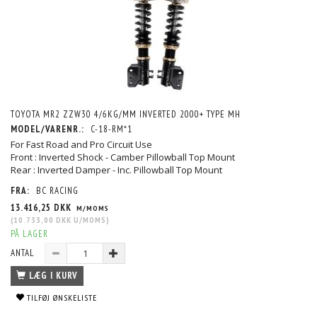
TOYOTA MR2 ZZW30 4/6KG/MM INVERTED 2000+ TYPE MH
MODEL/VARENR.:
C-18-RM*1
For Fast Road and Pro Circuit Use
Front : Inverted Shock - Camber Pillowball Top Mount
Rear : Inverted Damper - Inc. Pillowball Top Mount
FRA:
BC RACING
13.416,25 DKK
M/MOMS
(
10.733,00 DKK
U/MOMS
)
PÅ LAGER
ANTAL
LÆG I KURV
TILFØJ ØNSKELISTE