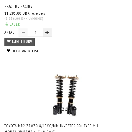
FRA:
BC RACING
11.295,00 DKK
M/MOMS
(
9.036,00 DKK
U/MOMS
)
PÅ LAGER
ANTAL
LÆG I KURV
TILFØJ ØNSKELISTE
TOYOTA MR2 ZZW30 8/10KG/MM INVERTED 00+ TYPE MH