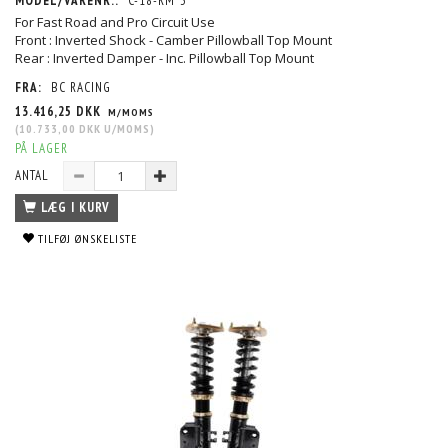
MODEL/VARENR.:
C-18-RM*3
For Fast Road and Pro Circuit Use
Front : Inverted Shock - Camber Pillowball Top Mount
Rear : Inverted Damper - Inc. Pillowball Top Mount
FRA:
BC RACING
13.416,25 DKK
M/MOMS
(
10.733,00 DKK
U/MOMS
)
PÅ LAGER
ANTAL
LÆG I KURV
TILFØJ ØNSKELISTE