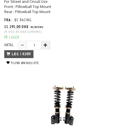
For Street and Circuit Use
Front : Pillowball Top Mount
Rear : Pillowball Top Mount
FRA:
BC RACING
11.295,00 DKK
M/MOMS
(
9.036,00 DKK
U/MOMS
)
PÅ LAGER
ANTAL
LÆG I KURV
TILFØJ ØNSKELISTE