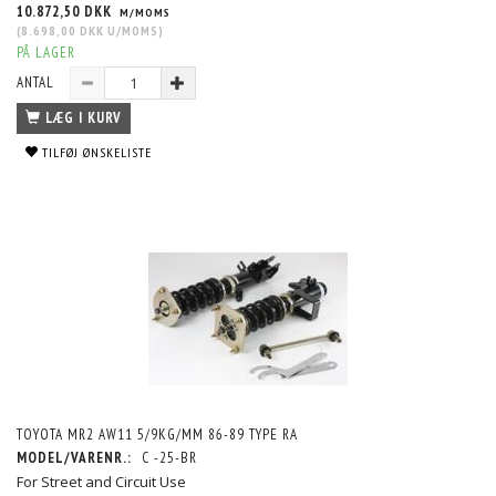
10.872,50 DKK
M/MOMS
(
8.698,00 DKK
U/MOMS
)
PÅ LAGER
ANTAL
LÆG I KURV
TILFØJ ØNSKELISTE
TOYOTA MR2 AW11 5/9KG/MM 86-89 TYPE RA
MODEL/VARENR.:
C -25-BR
For Street and Circuit Use