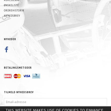
ØNSKELISTE
ORDREHISTORIK
NYHEDSBREV
NYHEDER
BETALINGSMETODER
TILMELD NYHEDSBREV
EMAIL-
ADRESSE
THIS WEBSITE MAKES USE OF COOKIES TO ENHANCE