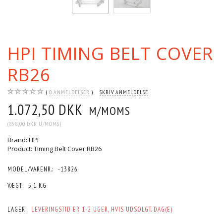
HPI TIMING BELT COVER
RB26
0
ANMELDELSER
SKRIV ANMELDELSE
1.072,50 DKK
M/MOMS
(
858,00 DKK
U/MOMS
)
Brand: HPI
Product: Timing Belt Cover RB26
MODEL/VARENR.:
-13826
VÆGT:
5,1 KG
LAGER:
LEVERINGSTID ER 1-2 UGER, HVIS UDSOLGT. DAG(E)