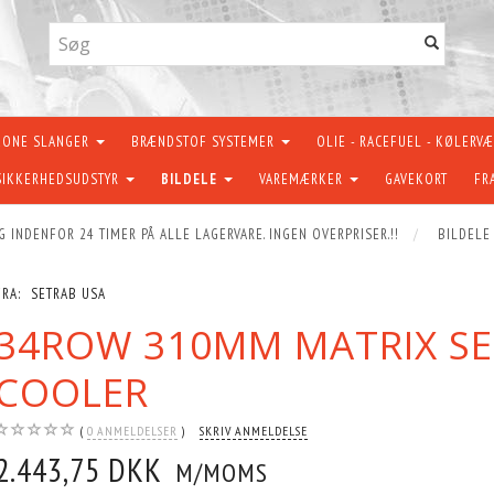
KONE SLANGER
BRÆNDSTOF SYSTEMER
OLIE - RACEFUEL - KØLERV
SIKKERHEDSUDSTYR
BILDELE
VAREMÆRKER
GAVEKORT
FR
G INDENFOR 24 TIMER PÅ ALLE LAGERVARE. INGEN OVERPRISER.!!
BILDELE
FRA:
SETRAB USA
34ROW 310MM MATRIX SE
COOLER
0
ANMELDELSER
SKRIV ANMELDELSE
2.443,75 DKK
M/MOMS