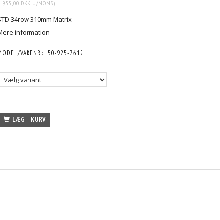
1.955,00 DKK
U/MOMS
)
STD 34row 310mm Matrix
Mere information
MODEL/VARENR.:
50-925-7612
LÆG I KURV