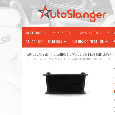
AN FITTINGS
AN ADAPTER
AN SLANGER
SILI
FÆLGE - DÆK - TILBEHØR
MALING OG TILBEHØR
AUTOSLANGER - TIL LANDS TIL VANDS OG I LUFTEN. LEVERIN
34ROW 310MM MATRIX SETRAB PROLINE STD COOLER