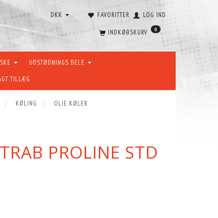
DKK
FAVORITTER
LOG IND
0
INDKØBSKURV
ÆSKE
UDSTØDNINGS DELE
AGT TILLÆG
KØLING
OLIE KØLER
TRAB PROLINE STD