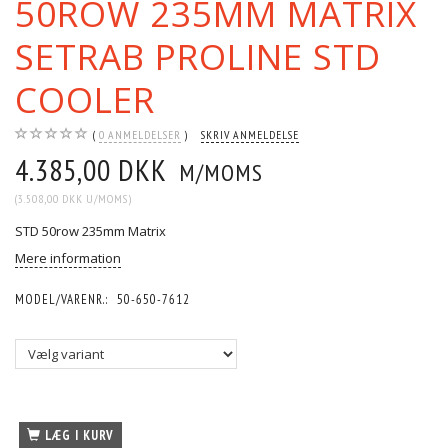
50ROW 235MM MATRIX
SETRAB PROLINE STD
COOLER
0
ANMELDELSER
SKRIV ANMELDELSE
4.385,00 DKK
M/MOMS
(
3.508,00 DKK
U/MOMS
)
STD 50row 235mm Matrix
Mere information
MODEL/VARENR.:
50-650-7612
LÆG I KURV