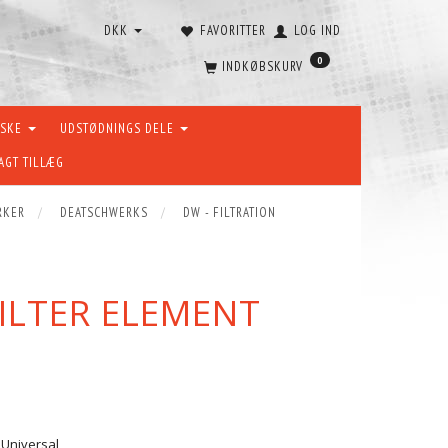
DKK
FAVORITTER
LOG IND
0
INDKØBSKURV
ÆSKE
UDSTØDNINGS DELE
AGT TILLÆG
RKER
DEATSCHWERKS
DW - FILTRATION
ILTER ELEMENT
. Universal