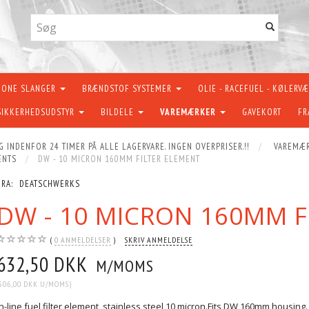
KONE SLANGER
BRÆNDSTOF SYSTEMER
OLIE - RACEFUEL - KØLERV
SIKKERHEDSUDSTYR
BILDELE
VAREMÆRKER
GAVEKORT
FR
G INDENFOR 24 TIMER PÅ ALLE LAGERVARE. INGEN OVERPRISER.!!
VAREMÆ
ENTS
DW - 10 MICRON 160MM FILTER ELEMENT
FRA:
DEATSCHWERKS
DW - 10 MICRON 160MM F
0
ANMELDELSER
SKRIV ANMELDELSE
632,50 DKK
M/MOMS
506,00 DKK
U/MOMS
)
In-line fuel filter element, stainless steel 10 micron.Fits DW 160mm housing