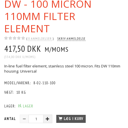
DW - 100 MICRON
110MM FILTER
ELEMENT
0
ANMELDELSER
SKRIV ANMELDELSE
417,50 DKK
M/MOMS
(
334,00 DKK
U/MOMS
)
In-line fuel filter element, stainless steel 100 micron. Fits DW 110mm
housing. Universal
MODEL/VARENR.:
8-02-110-100
VÆGT:
10 KG
LAGER:
PÅ LAGER
ANTAL
LÆG I KURV